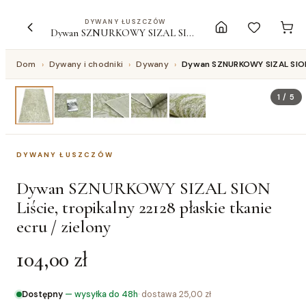
DYWANY ŁUSZCZÓW
Dywan SZNURKOWY SIZAL SION Liście, tropikalny 22128 płaskie tkanie ecru / zielony
Dom
›
Dywany i chodniki
›
Dywany
›
Dywan SZNURKOWY SIZAL SION L
1
/
5
DYWANY ŁUSZCZÓW
Dywan SZNURKOWY SIZAL SION
Liście, tropikalny 22128 płaskie tkanie
ecru / zielony
104,00 zł
Dostępny
—
wysyłka do 48h
· dostawa
25,00 zł