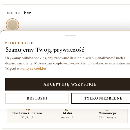
beż
KOLOR:
PLIKI COOKIES
80x150 cm
ROZMIAR:
Szanujemy Twoją prywatność
80x150 cm
120x170 cm
140x190 cm
160x220
Używamy plików cookies, aby zapewnić działanie sklepu, analizować ruch i
104,00 zł
175,50 zł
227,50 zł
cm
dopasować ofertę. Możesz zaakceptować wszystkie lub wybrać własne ustawien
299,00 zł
Więcej w
Polityce cookies
.
180x270
200x290
PLIKI COOKIES
AKCEPTUJĘ WSZYSTKIE
cm
cm
409,50 zł
494,00 zł
Ustawienia prywatności
DOSTOSUJ
TYLKO NIEZBĘDNE
Dostawa kurierem
14 dni
Gwarancja
25,00 zł
na zwrot
24 miesiące
Decydujesz, które dane zbieramy. Niezbędne pliki cookies są
wymagane do działania sklepu i koszyka. Resztę włączasz