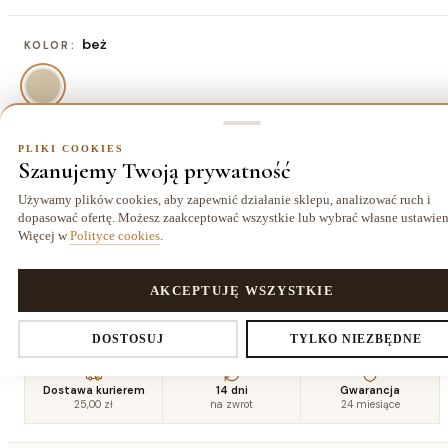
beż
KOLOR:
PLIKI COOKIES
80x150 cm
ROZMIAR:
Szanujemy Twoją prywatność
80x150 cm
120x170 cm
140x190 cm
160x220
Używamy plików cookies, aby zapewnić działanie sklepu, analizować ruch i
104,00 zł
175,50 zł
227,50 zł
cm
dopasować ofertę. Możesz zaakceptować wszystkie lub wybrać własne ustawien
299,00 zł
Więcej w
Polityce cookies
.
180x270
200x290
PLIKI COOKIES
AKCEPTUJĘ WSZYSTKIE
cm
cm
409,50 zł
494,00 zł
Ustawienia prywatności
DOSTOSUJ
TYLKO NIEZBĘDNE
Dostawa kurierem
14 dni
Gwarancja
25,00 zł
na zwrot
24 miesiące
Decydujesz, które dane zbieramy. Niezbędne pliki cookies są
wymagane do działania sklepu i koszyka. Resztę włączasz