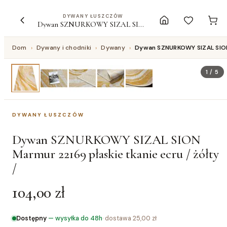
DYWANY ŁUSZCZÓW
Dywan SZNURKOWY SIZAL SION Marmur 22169 płaskie tkanie ecru / żółty /
Dom
›
Dywany i chodniki
›
Dywany
›
Dywan SZNURKOWY SIZAL SION 
1
/
5
DYWANY ŁUSZCZÓW
Dywan SZNURKOWY SIZAL SION
Marmur 22169 płaskie tkanie ecru / żółty
/
104,00 zł
Dostępny
—
wysyłka do 48h
· dostawa
25,00 zł