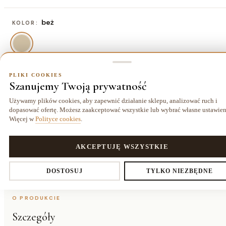
beż
KOLOR:
PLIKI COOKIES
60x100 cm
ROZMIAR:
Szanujemy Twoją prywatność
60x100 cm
80x150 cm
120x160 cm
160x220
Używamy plików cookies, aby zapewnić działanie sklepu, analizować ruch i
201,50 zł
409,50 zł
669,50 zł
cm
dopasować ofertę. Możesz zaakceptować wszystkie lub wybrać własne ustawien
1215,50 zł
Więcej w
Polityce cookies
.
PLIKI COOKIES
AKCEPTUJĘ WSZYSTKIE
Dostawa kurierem
14 dni
Gwarancja
Ustawienia prywatności
25,00 zł
na zwrot
24 miesiące
DOSTOSUJ
TYLKO NIEZBĘDNE
O PRODUKCIE
Szczegóły
Decydujesz, które dane zbieramy. Niezbędne pliki cookies są
wymagane do działania sklepu i koszyka. Resztę włączasz