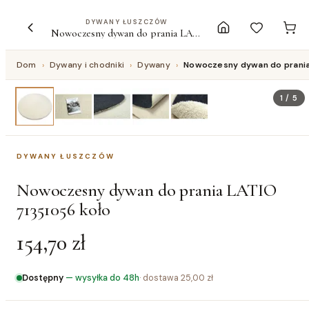
DYWANY ŁUSZCZÓW
Nowoczesny dywan do prania LATIO 71351056 koło
Dom
›
Dywany i chodniki
›
Dywany
›
Nowoczesny dywan do prania
1
/
5
DYWANY ŁUSZCZÓW
Nowoczesny dywan do prania LATIO
71351056 koło
154,70 zł
Dostępny
—
wysyłka do 48h
· dostawa
25,00 zł