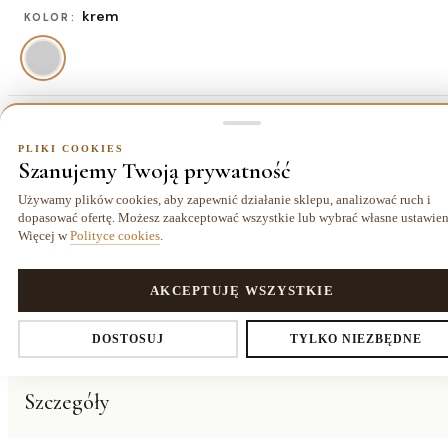
krem
KOLOR:
koło 80 cm
ROZMIAR:
PLIKI COOKIES
Szanujemy Twoją prywatność
koło 80 cm
koło 120 cm
koło 160 cm
koło 200
154,70 zł
349,70 zł
617,50 zł
cm
Używamy plików cookies, aby zapewnić działanie sklepu, analizować ruch i
960,70 zł
dopasować ofertę. Możesz zaakceptować wszystkie lub wybrać własne ustawien
Więcej w
Polityce cookies
.
Dostawa kurierem
14 dni
Gwarancja
PLIKI COOKIES
AKCEPTUJĘ WSZYSTKIE
25,00 zł
na zwrot
24 miesiące
Ustawienia prywatności
DOSTOSUJ
TYLKO NIEZBĘDNE
O PRODUKCIE
Szczegóły
Decydujesz, które dane zbieramy. Niezbędne pliki cookies są
wymagane do działania sklepu i koszyka. Resztę włączasz