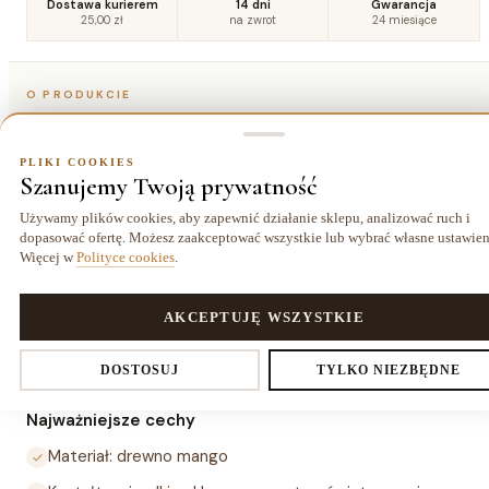
Dostawa kurierem
14 dni
Gwarancja
25,00 zł
na zwrot
24 miesiące
O PRODUKCIE
Szczegóły
PLIKI COOKIES
Szanujemy Twoją prywatność
Opis
Używamy plików cookies, aby zapewnić działanie sklepu, analizować ruch i
dopasować ofertę. Możesz zaakceptować wszystkie lub wybrać własne ustawien
Więcej w
Polityce cookies
.
Dekoracja ALERIO gwiazdka Aluro to ręcznie wykonana
ozdoba w kształcie gwiazdki z drewna mango, o wymiarach
14 × 4 × 14 cm. Naturalny materiał i prosta forma sprawiają,
PLIKI COOKIES
AKCEPTUJĘ WSZYSTKIE
że sprawdza się jako dekoracja świąteczna i całoroczna —
Ustawienia prywatności
DOSTOSUJ
TYLKO NIEZBĘDNE
do zawieszenia lub postawienia.
Najważniejsze cechy
Materiał: drewno mango
Decydujesz, które dane zbieramy. Niezbędne pliki cookies są
wymagane do działania sklepu i koszyka. Resztę włączasz