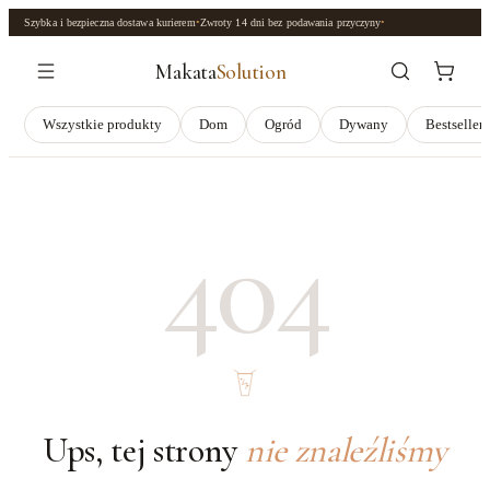
Szybka i bezpieczna dostawa kurierem
•
Zwroty
14 dni
bez podawania przyczyny
•
Makata
Solution
Wszystkie produkty
Dom
Ogród
Dywany
Bestseller
404
Ups, tej strony
nie znaleźliśmy