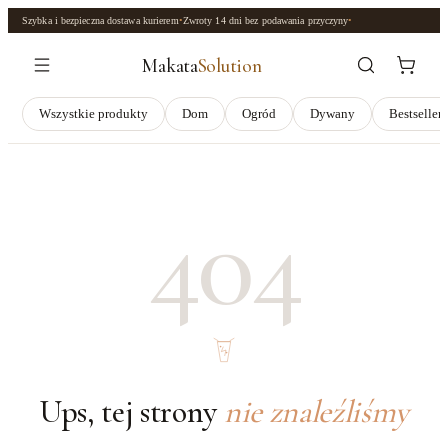
Szybka i bezpieczna dostawa kurierem
•
Zwroty
14 dni
bez podawania przyczyny
•
Makata
Solution
Wszystkie produkty
Dom
Ogród
Dywany
Bestseller
404
Ups, tej strony
nie znaleźliśmy