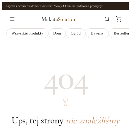
Szybka i bezpieczna dostawa kurierem
•
Zwroty
14 dni
bez podawania przyczyny
•
Makata
Solution
Wszystkie produkty
Dom
Ogród
Dywany
Bestseller
404
Ups, tej strony
nie znaleźliśmy