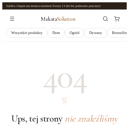
Szybka i bezpieczna dostawa kurierem
•
Zwroty
14 dni
bez podawania przyczyny
•
Makata
Solution
Wszystkie produkty
Dom
Ogród
Dywany
Bestseller
404
Ups, tej strony
nie znaleźliśmy