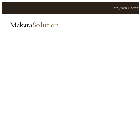
Szybka i bezp
Makata
Solution