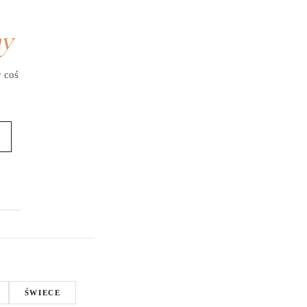
my
y coś
ŚWIECE