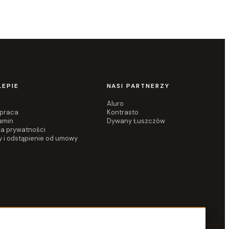
LEPIE
NASI PARTNERZY
Aluro
praca
Kontrasto
amin
Dywany Łuszczów
ka prywatności
y i odstąpienie od umowy