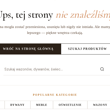
ps, tej strony
nie znaleźliś
na mogła zostać przeniesiona, usunięta lub nigdy nie istniała. Ale mam
lepszego — piękne wnętrza czekają.
WRÓĆ NA STRONĘ GŁÓWNĄ
SZUKAJ PRODUKTÓW
POPULARNE KATEGORIE
DYWANY
MEBLE
OŚWIETLENIE
WAZONY