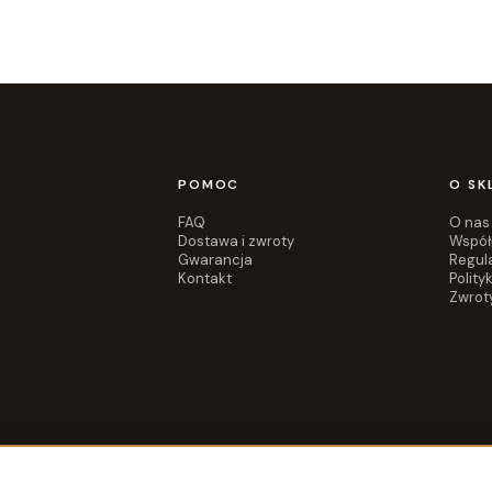
POMOC
O SK
FAQ
O nas
Dostawa i zwroty
Współ
Gwarancja
Regul
Kontakt
Polity
Zwrot