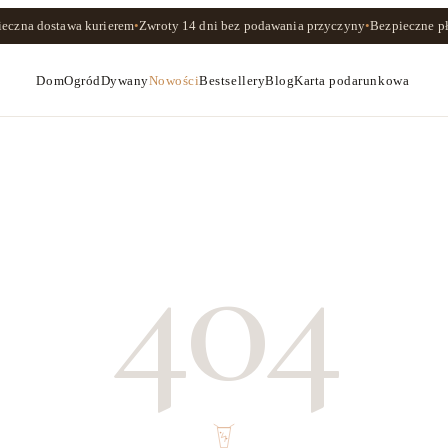
ieczna dostawa kurierem
•
Zwroty
14 dni
bez podawania przyczyny
•
Bezpieczne pł
Dom
Ogród
Dywany
Nowości
Bestsellery
Blog
Karta podarunkowa
404