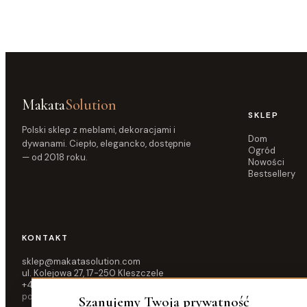
Makata
Solution
SKLEP
Polski sklep z meblami, dekoracjami i
Dom
dywanami. Ciepło, elegancko, dostępnie
Ogród
— od 2018 roku.
Nowości
Bestsellery
KONTAKT
sklep@makatasolution.com
ul. Kolejowa 27, 17-250 Kleszczele
+48 515 583 876
pon–pt 10:00–16:00
Szanujemy Twoją prywatność