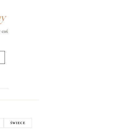
my
y coś
ŚWIECE