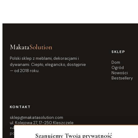
Makata
Solution
SKLEP
Polski sklep z meblami, dekoracjami i
Dom
dywanami. Ciepło, elegancko, dostępnie
Ogród
— od 2018 roku.
Nowości
Bestsellery
KONTAKT
sklep@makatasolution.com
ul. Kolejowa 27, 17-250 Kleszczele
+48 515 583 876
pon–pt 10:00–16:00
Szanujemy Twoją prywatność