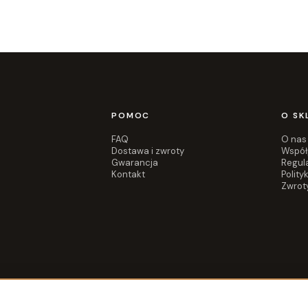
POMOC
O SK
FAQ
O nas
Dostawa i zwroty
Współ
Gwarancja
Regul
Kontakt
Polity
Zwrot