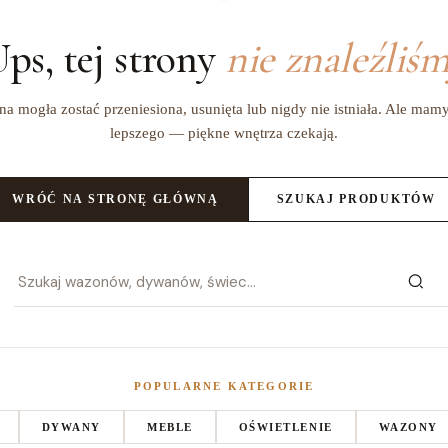
ps, tej strony
nie znaleźliś
na mogła zostać przeniesiona, usunięta lub nigdy nie istniała. Ale mam
lepszego — piękne wnętrza czekają.
WRÓĆ NA STRONĘ GŁÓWNĄ
SZUKAJ PRODUKTÓW
POPULARNE KATEGORIE
DYWANY
MEBLE
OŚWIETLENIE
WAZONY