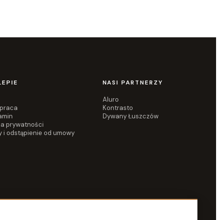
LEPIE
NASI PARTNERZY
Aluro
praca
Kontrasto
amin
Dywany Łuszczów
ka prywatności
y i odstąpienie od umowy