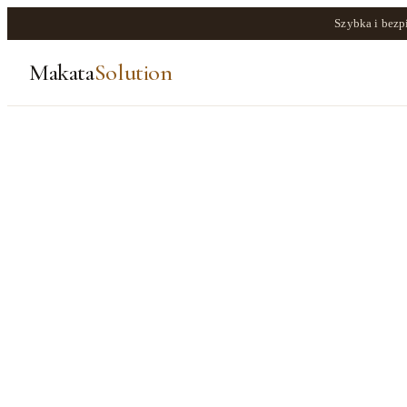
Szybka i bezp
Makata
Solution