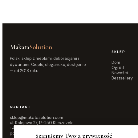
Makata
Solution
SKLEP
Polski sklep z meblami, dekoracjami i
Dom
dywanami. Ciepło, elegancko, dostępnie
Ogród
— od 2018 roku.
Nowości
Bestsellery
KONTAKT
sklep@makatasolution.com
ul. Kolejowa 27, 17-250 Kleszczele
+48 515 583 876
pon–pt 10:00–16:00
Szanujemy Twoją prywatność