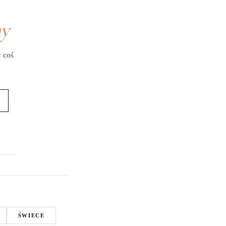
my
y coś
ŚWIECE