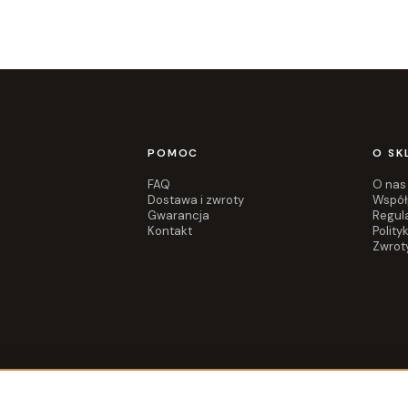
POMOC
O SK
FAQ
O nas
Dostawa i zwroty
Współ
Gwarancja
Regul
Kontakt
Polity
Zwrot