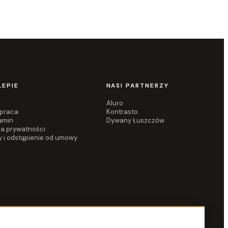
LEPIE
NASI PARTNERZY
Aluro
praca
Kontrasto
amin
Dywany Łuszczów
ka prywatności
y i odstąpienie od umowy