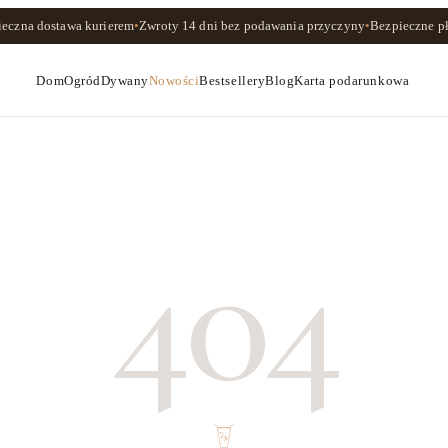
ieczna dostawa kurierem
•
Zwroty
14 dni
bez podawania przyczyny
•
Bezpieczne pł
Dom
Ogród
Dywany
Nowości
Bestsellery
Blog
Karta podarunkowa
404