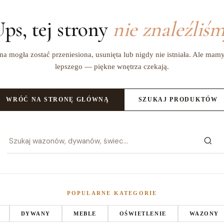
ps, tej strony
nie znaleźliś
na mogła zostać przeniesiona, usunięta lub nigdy nie istniała. Ale mam
lepszego — piękne wnętrza czekają.
WRÓĆ NA STRONĘ GŁÓWNĄ
SZUKAJ PRODUKTÓW
POPULARNE KATEGORIE
DYWANY
MEBLE
OŚWIETLENIE
WAZONY