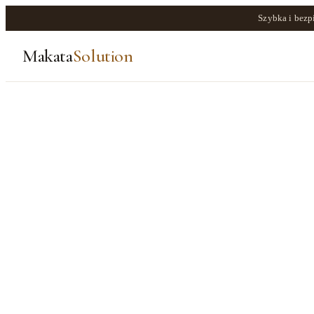
Szybka i bezp
Makata
Solution