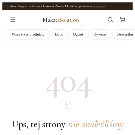
Szybka i bezpieczna dostawa kurierem
•
Zwroty
14 dni
bez podawania przyczyny
•
Makata
Solution
Wszystkie produkty
Dom
Ogród
Dywany
Bestseller
404
Ups, tej strony
nie znaleźliśmy