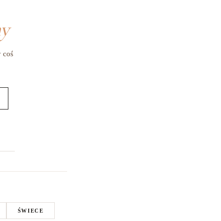
my
y coś
ŚWIECE