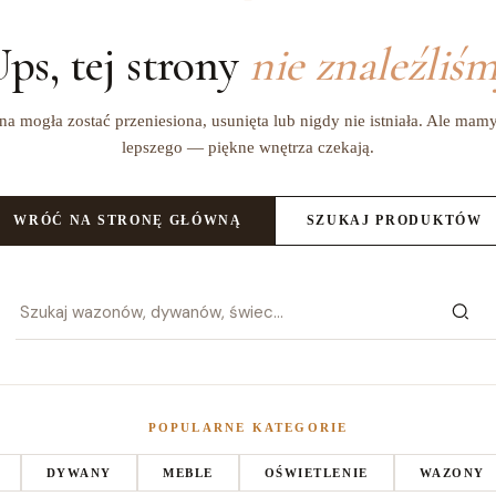
ps, tej strony
nie znaleźliś
na mogła zostać przeniesiona, usunięta lub nigdy nie istniała. Ale mam
lepszego — piękne wnętrza czekają.
WRÓĆ NA STRONĘ GŁÓWNĄ
SZUKAJ PRODUKTÓW
POPULARNE KATEGORIE
DYWANY
MEBLE
OŚWIETLENIE
WAZONY