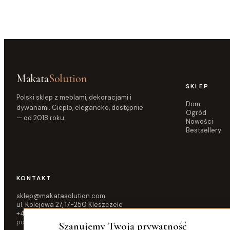
Makata
Solution
SKLEP
Polski sklep z meblami, dekoracjami i
Dom
dywanami. Ciepło, elegancko, dostępnie
Ogród
— od 2018 roku.
Nowości
Bestsellery
KONTAKT
sklep@makatasolution.com
ul. Kolejowa 27, 17-250 Kleszczele
+48 515 583 876
pon–pt 10:00–16:00
Szanujemy Twoją prywatność