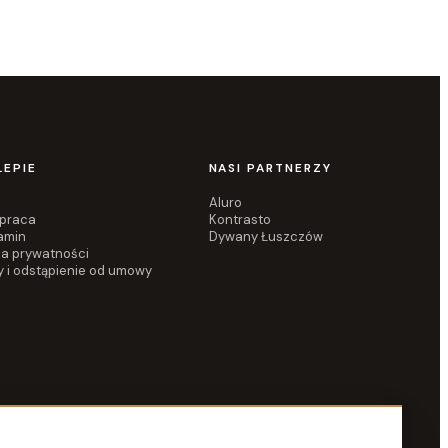
LEPIE
NASI PARTNERZY
Aluro
praca
Kontrasto
amin
Dywany Łuszczów
ka prywatności
y i odstąpienie od umowy