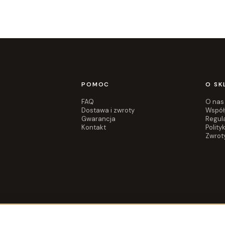
POMOC
O SK
FAQ
O nas
Dostawa i zwroty
Współ
Gwarancja
Regul
Kontakt
Polity
Zwrot