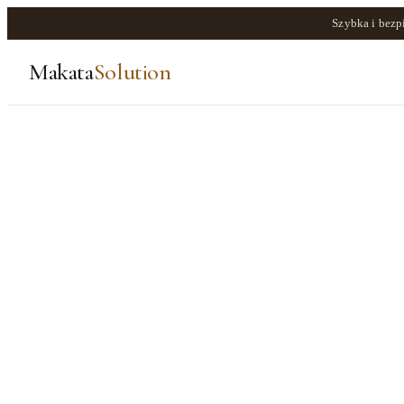
Szybka i bezp
Makata
Solution