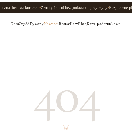
ieczna dostawa kurierem
•
Zwroty
14 dni
bez podawania przyczyny
•
Bezpieczne pł
Dom
Ogród
Dywany
Nowości
Bestsellery
Blog
Karta podarunkowa
404