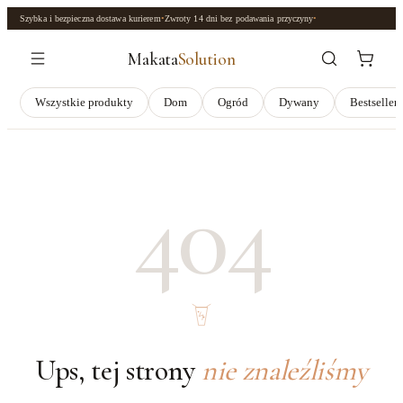
Szybka i bezpieczna dostawa kurierem
•
Zwroty
14 dni
bez podawania przyczyny
•
Makata
Solution
Wszystkie produkty
Dom
Ogród
Dywany
Bestseller
404
Ups, tej strony
nie znaleźliśmy