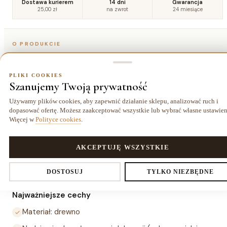
Dostawa kurierem
14 dni
Gwarancja
25,00 zł
na zwrot
24 miesiące
O PRODUKCIE
Szczegóły
PLIKI COOKIES
Szanujemy Twoją prywatność
Opis
Używamy plików cookies, aby zapewnić działanie sklepu, analizować ruch i
dopasować ofertę. Możesz zaakceptować wszystkie lub wybrać własne ustawien
Więcej w
Polityce cookies
.
Gwiazdka wisząca NATURE L to drewniana ozdoba o
wymiarach 23 × 23 × 4 cm, która sprawdzi się jako dekoracja
przez cały rok — nie tylko podczas świąt. Minimalistyczna
PLIKI COOKIES
AKCEPTUJĘ WSZYSTKIE
forma w naturalnym materiale wpisuje się w styl
Ustawienia prywatności
DOSTOSUJ
TYLKO NIEZBĘDNE
skandynawski i wiele innych aranżacji wnętrzarskich.
Najważniejsze cechy
Materiał: drewno
Decydujesz, które dane zbieramy. Niezbędne pliki cookies są
wymagane do działania sklepu i koszyka. Resztę włączasz