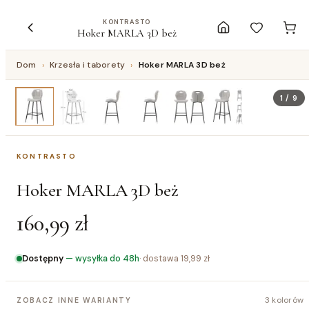
KONTRASTO
Hoker MARLA 3D beż
Dom
›
Krzesła i taborety
›
Hoker MARLA 3D beż
1
/
9
KONTRASTO
Hoker MARLA 3D beż
160,99 zł
Dostępny
—
wysyłka do 48h
· dostawa
19,99 zł
3 kolorów
ZOBACZ INNE WARIANTY