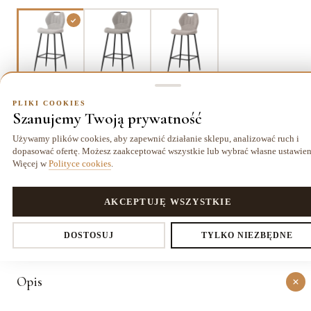
Beż
Szary
Taupe
PLIKI COOKIES
Szanujemy Twoją prywatność
Używamy plików cookies, aby zapewnić działanie sklepu, analizować ruch i
dopasować ofertę. Możesz zaakceptować wszystkie lub wybrać własne ustawien
Dostawa kurierem
14 dni
Gwarancja
19,99 zł
na zwrot
24 miesiące
Więcej w
Polityce cookies
.
PLIKI COOKIES
AKCEPTUJĘ WSZYSTKIE
O PRODUKCIE
Ustawienia prywatności
Szczegóły
DOSTOSUJ
TYLKO NIEZBĘDNE
Opis
Decydujesz, które dane zbieramy. Niezbędne pliki cookies są
wymagane do działania sklepu i koszyka. Resztę włączasz