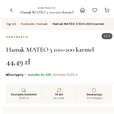
KONTRASTO
Hamak MATEO 3 100×200 karmel
Ogród
›
Huśtawki i hamaki
›
Hamak MATEO 3 100×200 karmel
1
/
1
KONTRASTO
Hamak MATEO 3 100×200 karmel
44,49 zł
Dostępny
—
wysyłka do 48h
· dostawa
19,99 zł
Dostawa kurierem
14 dni
Gwarancja
19,99 zł
na zwrot
24 miesiące