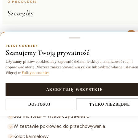
O PRODUKCIE
Szczegóły
Opis
PLIKI COOKIES
Hamak MATEO 3 w kolorze karmelowym o wymiarach 100 x
Szanujemy Twoją prywatność
200 cm z maksymalnym obciążeniem 120 kg. Prosty
Używamy plików cookies, aby zapewnić działanie sklepu, analizować ruch i
system zawieszenia — bez montażu. W zestawie pokrowiec
dopasować ofertę. Możesz zaakceptować wszystkie lub wybrać własne ustawien
do przechowywania i transportu.
Więcej w
Polityce cookies
.
Najważniejsze cechy
PLIKI COOKIES
AKCEPTUJĘ WSZYSTKIE
Wymiary: 100 x 200 cm
Ustawienia prywatności
DOSTOSUJ
TYLKO NIEZBĘDNE
Maksymalne obciążenie: 120 kg
Bez montażu — wystarczy zawiesić
W zestawie pokrowiec do przechowywania
Decydujesz, które dane zbieramy. Niezbędne pliki cookies są
Kolor: karmelowy
wymagane do działania sklepu i koszyka. Resztę włączasz