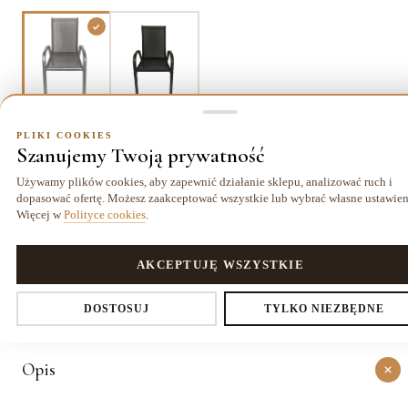
Szary
Brąz
PLIKI COOKIES
Szanujemy Twoją prywatność
Używamy plików cookies, aby zapewnić działanie sklepu, analizować ruch i
dopasować ofertę. Możesz zaakceptować wszystkie lub wybrać własne ustawien
Dostawa kurierem
14 dni
Gwarancja
19,99 zł
na zwrot
24 miesiące
Więcej w
Polityce cookies
.
PLIKI COOKIES
AKCEPTUJĘ WSZYSTKIE
O PRODUKCIE
Ustawienia prywatności
Szczegóły
DOSTOSUJ
TYLKO NIEZBĘDNE
Opis
Decydujesz, które dane zbieramy. Niezbędne pliki cookies są
wymagane do działania sklepu i koszyka. Resztę włączasz