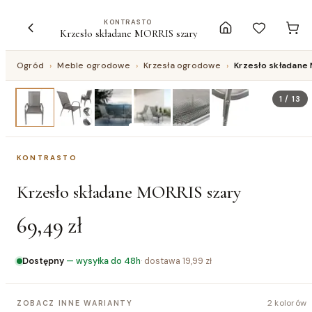
KONTRASTO
Krzesło składane MORRIS szary
Ogród
›
Meble ogrodowe
›
Krzesła ogrodowe
›
Krzesło składane
1
/
13
KONTRASTO
Krzesło składane MORRIS szary
69,49 zł
Dostępny
—
wysyłka do 48h
· dostawa
19,99 zł
2 kolorów
ZOBACZ INNE WARIANTY