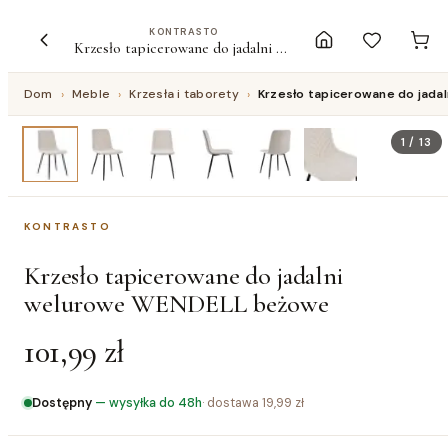
KONTRASTO
Krzesło tapicerowane do jadalni welurowe WENDELL beżowe
Dom
›
Meble
›
Krzesła i taborety
›
Krzesło tapicerowane do jad
1
/
13
KONTRASTO
Krzesło tapicerowane do jadalni
welurowe WENDELL beżowe
101,99 zł
Dostępny
—
wysyłka do 48h
· dostawa
19,99 zł