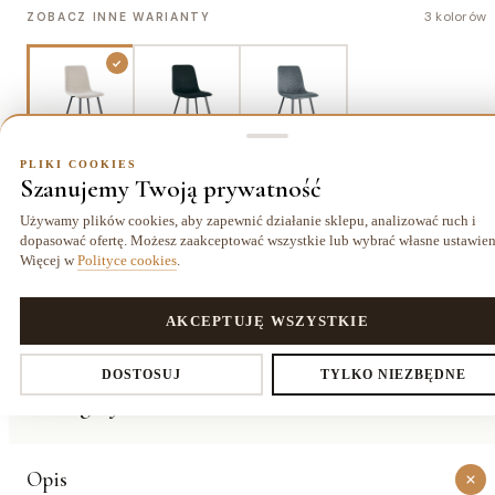
3 kolorów
ZOBACZ INNE WARIANTY
PLIKI COOKIES
Beżowe
Czarne
Szare
Szanujemy Twoją prywatność
Używamy plików cookies, aby zapewnić działanie sklepu, analizować ruch i
dopasować ofertę. Możesz zaakceptować wszystkie lub wybrać własne ustawien
Więcej w
Polityce cookies
.
Dostawa kurierem
14 dni
Gwarancja
19,99 zł
na zwrot
24 miesiące
PLIKI COOKIES
AKCEPTUJĘ WSZYSTKIE
Ustawienia prywatności
O PRODUKCIE
DOSTOSUJ
TYLKO NIEZBĘDNE
Szczegóły
Decydujesz, które dane zbieramy. Niezbędne pliki cookies są
Opis
wymagane do działania sklepu i koszyka. Resztę włączasz