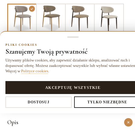
Taupe/dąb
Brąz/dąb
Brąz/orzech
J.brąz/orzech
PLIKI COOKIES
Szanujemy Twoją prywatność
Używamy plików cookies, aby zapewnić działanie sklepu, analizować ruch i
dopasować ofertę. Możesz zaakceptować wszystkie lub wybrać własne ustawien
Dostawa kurierem
14 dni
Gwarancja
41,99 zł
na zwrot
24 miesiące
Więcej w
Polityce cookies
.
PLIKI COOKIES
AKCEPTUJĘ WSZYSTKIE
O PRODUKCIE
Ustawienia prywatności
Szczegóły
DOSTOSUJ
TYLKO NIEZBĘDNE
Opis
Decydujesz, które dane zbieramy. Niezbędne pliki cookies są
wymagane do działania sklepu i koszyka. Resztę włączasz