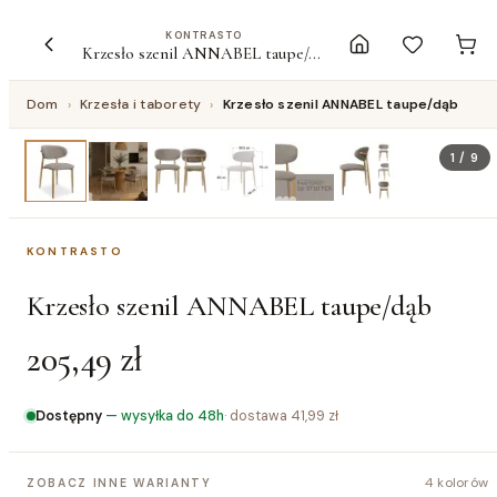
KONTRASTO
Krzesło szenil ANNABEL taupe/dąb
Dom
›
Krzesła i taborety
›
Krzesło szenil ANNABEL taupe/dąb
1
/
9
KONTRASTO
Krzesło szenil ANNABEL taupe/dąb
205,49 zł
Dostępny
—
wysyłka do 48h
· dostawa
41,99 zł
4 kolorów
ZOBACZ INNE WARIANTY