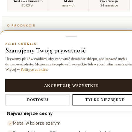
Dostawa kurierem
14 dni
Gwarancja
25,00 zł
na zwrot
24 miesiące
O PRODUKCIE
Szczegóły
PLIKI COOKIES
Szanujemy Twoją prywatność
Opis
Używamy plików cookies, aby zapewnić działanie sklepu, analizować ruch i
dopasować ofertę. Możesz zaakceptować wszystkie lub wybrać własne ustawien
Więcej w
Polityce cookies
.
Lampa wisząca NUNO-Gray to metalowa lampa wisząca w
kolorze szarym, o wymiarach Ø19×17 cm, z sznurem
elektrycznym 90 cm. Gwint E27, maksymalna moc 40 W.
PLIKI COOKIES
AKCEPTUJĘ WSZYSTKIE
Stonowana szarość pasuje do nowoczesnych i klasycznych
Ustawienia prywatności
DOSTOSUJ
TYLKO NIEZBĘDNE
aranżacji salonu, jadalni i sypialni.
Najważniejsze cechy
Metal w kolorze szarym
Decydujesz, które dane zbieramy. Niezbędne pliki cookies są
wymagane do działania sklepu i koszyka. Resztę włączasz