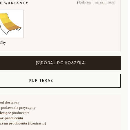
2
kolorów · ten sam model
NE WARIANTY
Żółty
DODAJ DO KOSZYKA
KUP TERAZ
od dostawcy
 podawania przyczyny
iesiące
producenta
we producenta
zynu producenta
(Kontrasto)