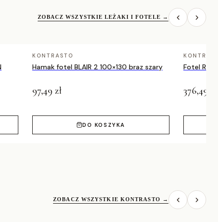
ZOBACZ WSZYSTKIE LEŻAKI I FOTELE
→
KONTRASTO
KONTRAST
N
Hamak fotel BLAIR 2 100×130 braz szary
Fotel RHOD
97,49 zł
376,49 zł
DO KOSZYKA
ZOBACZ WSZYSTKIE KONTRASTO
→