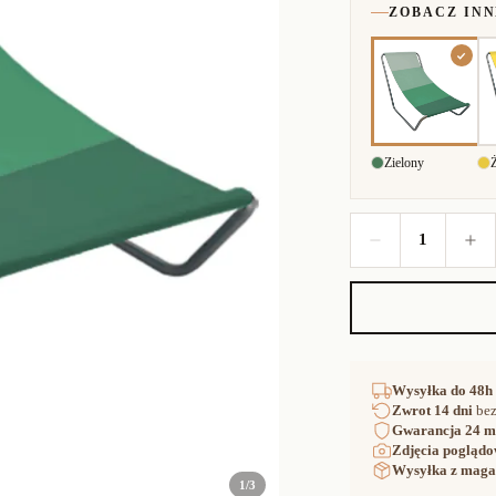
ZOBACZ IN
Zielony
1
Wysyłka
do 48h
Zwrot
14 dni
bez
Gwarancja
24 m
Zdjęcia poglądo
Wysyłka z maga
1
/
3