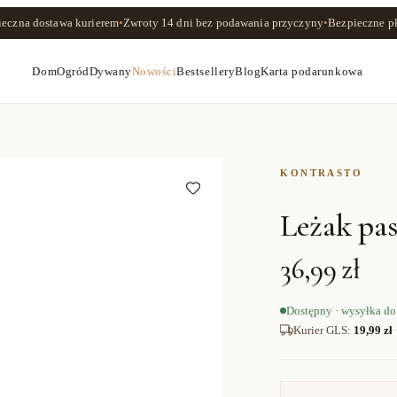
ieczna dostawa kurierem
•
Zwroty
14 dni
bez podawania przyczyny
•
Bezpieczne pł
Dom
Ogród
Dywany
Nowości
Bestsellery
Blog
Karta podarunkowa
KONTRASTO
Leżak pa
36,99 zł
Dostępny · wysyłka do
Kurier GLS
:
19,99 zł