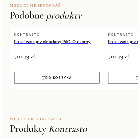
MOŻE CI SIĘ SPODOBAĆ
Podobne
produkty
Maksymalne obciążenie
80 kg
Indeks producenta
YLX-3063
KONTRASTO
KONTRASTO
EAN
5901386213
Fotel wiszący składany PAOLO czarny
Fotel wiszący
701,49 zł
701,49 zł
DO KOSZYKA
WIĘCEJ OD KONTRASTO
Produkty
Kontrasto