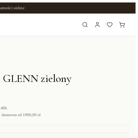
atności online
s GLENN zielony
 48h
· darmowa od
1900,00 zł