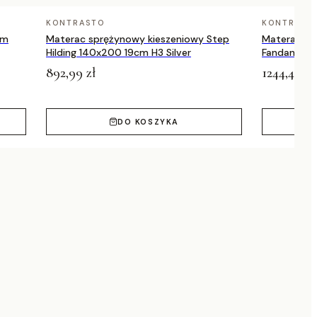
KONTRASTO
KONTRAST
cm
Materac sprężynowy kieszeniowy Step
Materac sp
Hilding 140x200 19cm H3 Silver
Fandango H
Medicov
892,99 zł
1244,49 zł
DO KOSZYKA