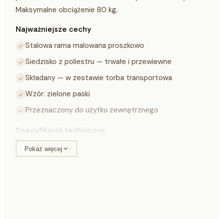
Maksymalne obciążenie 80 kg.
Najważniejsze cechy
Stalowa rama malowana proszkowo
Siedzisko z poliestru — trwałe i przewiewne
Składany — w zestawie torba transportowa
Wzór: zielone paski
Przeznaczony do użytku zewnętrznego
Specyfikacja techniczna
Pokaż więcej
Wymiary rozłożony
46 × 98 × 59
Materiał ramy
Stal malow
Materiał siedziska
Poliester
Kolor
Zielony pas