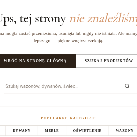
ps, tej strony
nie znaleźliś
na mogła zostać przeniesiona, usunięta lub nigdy nie istniała. Ale mam
lepszego — piękne wnętrza czekają.
WRÓĆ NA STRONĘ GŁÓWNĄ
SZUKAJ PRODUKTÓW
POPULARNE KATEGORIE
DYWANY
MEBLE
OŚWIETLENIE
WAZONY