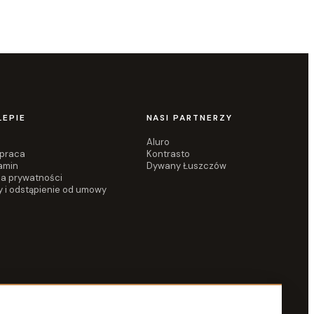
LEPIE
NASI PARTNERZY
Aluro
praca
Kontrasto
amin
Dywany Łuszczów
ka prywatności
y i odstąpienie od umowy