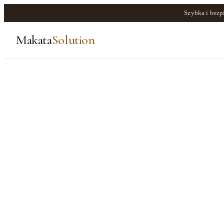
Szybka i bezp
Makata
Solution