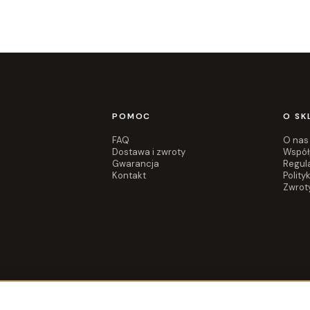
POMOC
O SK
FAQ
O nas
Dostawa i zwroty
Współ
Gwarancja
Regul
Kontakt
Polity
Zwrot