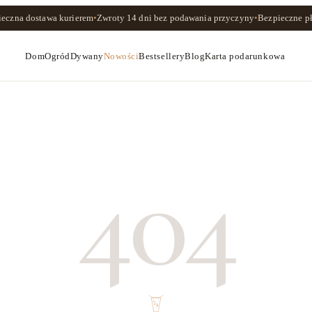
ieczna dostawa kurierem
•
Zwroty
14 dni
bez podawania przyczyny
•
Bezpieczne pł
Dom
Ogród
Dywany
Nowości
Bestsellery
Blog
Karta podarunkowa
404