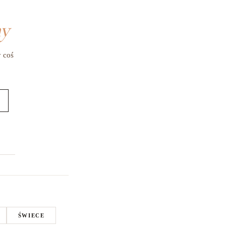
my
y coś
ŚWIECE