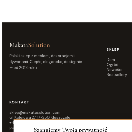
Makata
Solution
SKLEP
Polski sklep z meblami, dekoracjami i
Dom
dywanami. Ciepło, elegancko, dostępnie
Ogród
— od 2018 roku.
Nowości
Bestsellery
KONTAKT
sklep@makatasolution.com
ul. Kolejowa 27, 17-250 Kleszczele
+48 515 583 876
pon–pt 10:00–16:00
Szanujemy Twoją prywatność