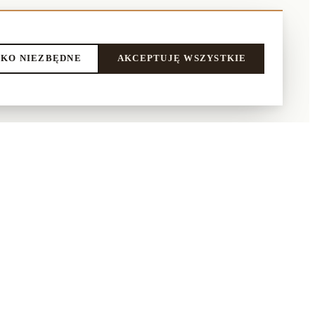
KO NIEZBĘDNE
AKCEPTUJĘ WSZYSTKIE
LEPIE
NASI PARTNERZY
Aluro
praca
Kontrasto