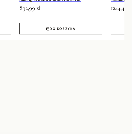
Medicov
892,99 zł
1244,49 zł
DO KOSZYKA