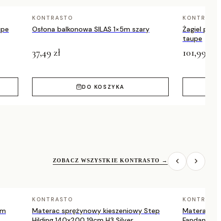
KONTRASTO
KONTRAST
upe
Osłona balkonowa SILAS 1×5m szary
Żagiel prz
taupe
37,49 zł
101,99 zł
DO KOSZYKA
ZOBACZ WSZYSTKIE KONTRASTO
→
KONTRASTO
KONTRAST
cm
Materac sprężynowy kieszeniowy Step
Materac sp
Hilding 140x200 19cm H3 Silver
Fandango H