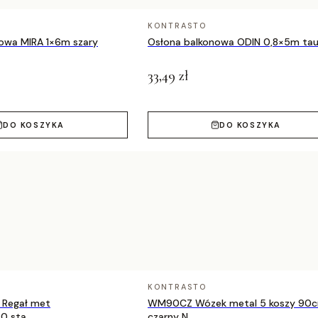
KONTRASTO
owa MIRA 1×6m szary
Osłona balkonowa ODIN 0,8×5m ta
33,49 zł
DO KOSZYKA
DO KOSZYKA
KONTRASTO
Regał met
WM90CZ Wózek metal 5 koszy 90
0 sta
czarny N