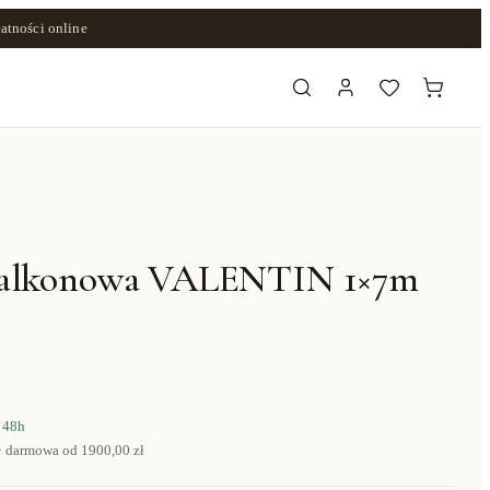
atności online
balkonowa VALENTIN 1×7m
 48h
· darmowa od
1900,00 zł