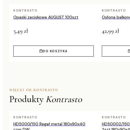
KONTRASTO
KONTRASTO
Kolor
taupe
Opaski zaciskowe AUGUST 100szt
Osłona balkon
5,49 zł
42,99 zł
DO KOSZYKA
WIĘCEJ OD KONTRASTO
Produkty
Kontrasto
KONTRASTO
KONTRASTO
HD5000/150 Regał metal 180x90x40
HD50002/150 
czar DW
2szt.180x90x4