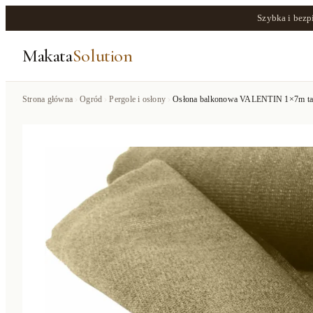
Szybka i bezp
Makata
Solution
Strona główna
Ogród
Pergole i osłony
Osłona balkonowa VALENTIN 1×7m ta