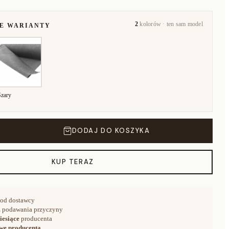
2
kolorów · ten sam model
NE WARIANTY
Szary
DODAJ DO KOSZYKA
KUP TERAZ
od dostawcy
 podawania przyczyny
iesiące
producenta
we producenta