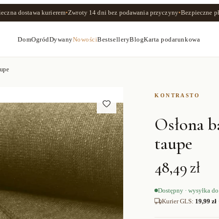
ieczna dostawa kurierem
•
Zwroty
14 dni
bez podawania przyczyny
•
Bezpieczne pł
Dom
Ogród
Dywany
Nowości
Bestsellery
Blog
Karta podarunkowa
upe
KONTRASTO
Osłona 
taupe
48,49 zł
Dostępny · wysyłka do
Kurier GLS
:
19,99 zł