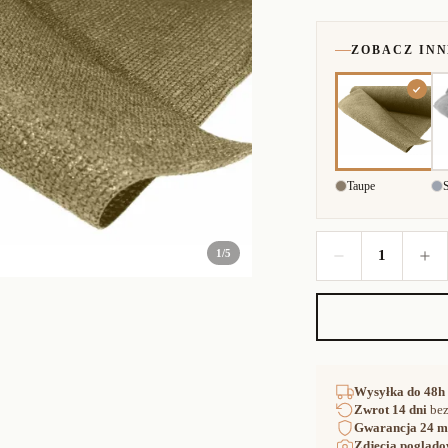
ZOBACZ IN
Taupe
1
/
5
1
Wysyłka
do 48h
Zwrot
14 dni
bez
Gwarancja
24 m
Zdjęcia poglądo