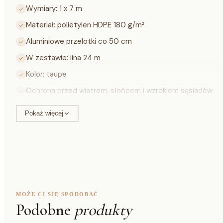
Wymiary: 1 x 7 m
Materiał: polietylen HDPE 180 g/m²
Aluminiowe przelotki co 50 cm
W zestawie: lina 24 m
Kolor: taupe
Ochrona przed wiatrem, słońcem i wzrokiem sąsiadów
Specyfikacja techniczna
Pokaż więcej
Wysokość
100 cm
Długość
700 cm
Materiał
HDPE
MOŻE CI SIĘ SPODOBAĆ
Gramatura
180 g/m²
Podobne
produkty
Przelotki
aluminium, co 5