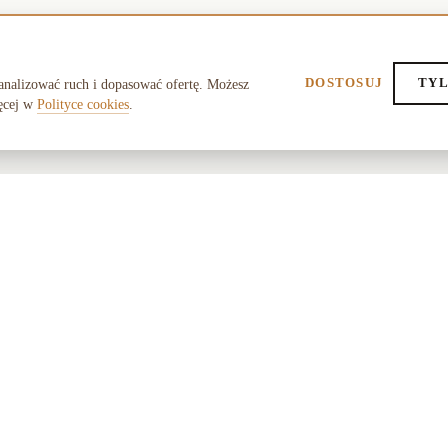
DOSTOSUJ
TYL
analizować ruch i dopasować ofertę. Możesz
ęcej w
Polityce cookies
.
POMOC
O SK
FAQ
O nas
Dostawa i zwroty
Współ