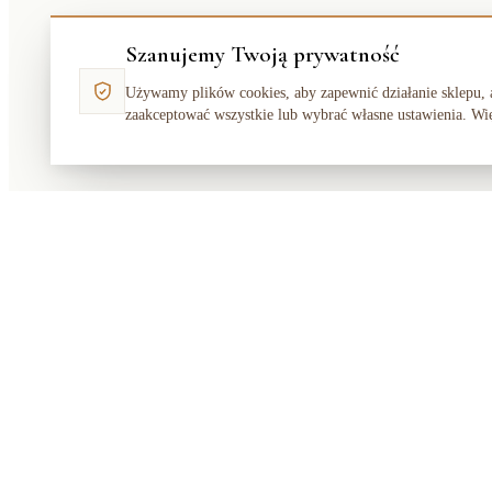
Szanujemy Twoją prywatność
Używamy plików cookies, aby zapewnić działanie sklepu, 
zaakceptować wszystkie lub wybrać własne ustawienia. Wi
Makata
Solution
SKLEP
Polski sklep z meblami, dekoracjami i
Dom
dywanami. Ciepło, elegancko, dostępnie
Ogród
— od 2018 roku.