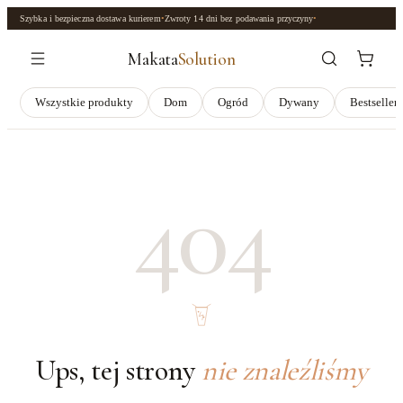
Szybka i bezpieczna dostawa kurierem
•
Zwroty
14 dni
bez podawania przyczyny
•
Makata
Solution
Wszystkie produkty
Dom
Ogród
Dywany
Bestseller
404
Ups, tej strony
nie znaleźliśmy