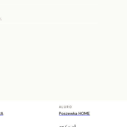
%
482
ALURO
RA
Poszewka HOME