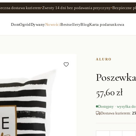
ieczna dostawa kurierem
•
Zwroty
14 dni
bez podawania przyczyny
•
Bezpieczne pł
Dom
Ogród
Dywany
Nowości
Bestsellery
Blog
Karta podarunkowa
ALURO
Poszew
57,60 zł
Dostępny · wysyłka do
Dostawa kurierem
:
25