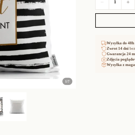
1
Wysyłka
do 48h
Zwrot
14 dni
bez
Gwarancja
24 m
Zdjęcia poglądo
Wysyłka z maga
1
/
7