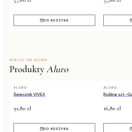
57,60 zł
57,60 zł
DO KOSZYKA
WIĘCEJ OD ALURO
Produkty
Aluro
ALURO
ALURO
Świecznik VIVEX
Roślina szt.-
91,80 zł
16,80 zł
DO KOSZYKA