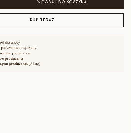
DODAJ DO KOSZYKA
KUP TERAZ
od dostawcy
 podawania przyczyny
iesiące
producenta
we producenta
zynu producenta
(Aluro)