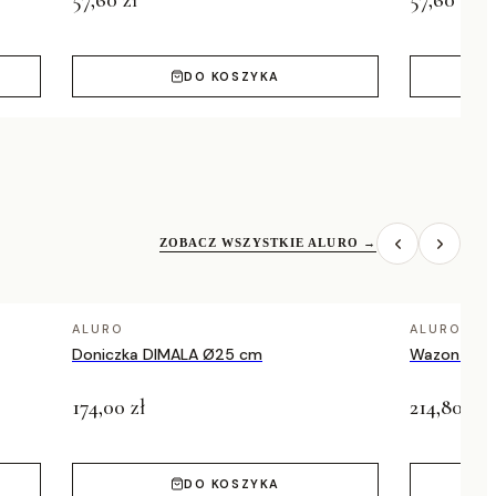
57,60 zł
57,60 zł
DO KOSZYKA
ZOBACZ WSZYSTKIE ALURO
→
ALURO
ALURO
Doniczka DIMALA Ø25 cm
Wazon NIXI
174,00 zł
214,80 zł
DO KOSZYKA