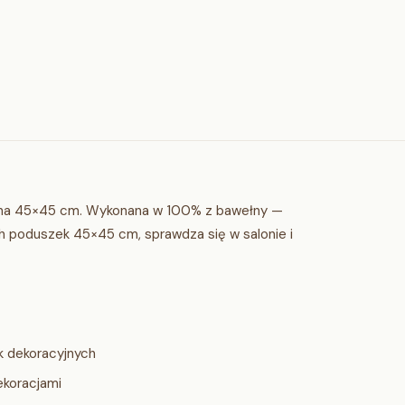
na 45×45 cm. Wykonana w 100% z bawełny —
ch poduszek 45×45 cm, sprawdza się w salonie i
 dekoracyjnych
ekoracjami