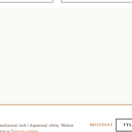
DOSTOSUJ
TYL
analizować ruch i dopasować ofertę. Możesz
ęcej w
Polityce cookies
.