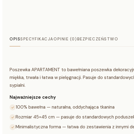
OPIS
SPECYFIKACJA
OPINIE (0)
BEZPIECZEŃSTWO
Poszewka APARTAMENT to bawełniana poszewka dekoracyj
miękka, trwała i łatwa w pielęgnacji. Pasuje do standardowy
sypialni.
Najważniejsze cechy
100% bawełna — naturalna, oddychająca tkanina
Rozmiar 45×45 cm — pasuje do standardowych poduszek
Minimalistyczna forma — łatwa do zestawienia z innymi d