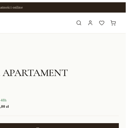
atności online
ka APARTAMENT
 48h
,00 zł