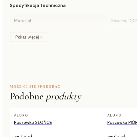
Specyfikacja techniczna
Materiał
Bawełna 100
Szerokość
45 cm
Pokaż więcej
Wysokość
45 cm
Pakowanie
1/1 szt.
EAN
5907608337
MOŻE CI SIĘ SPODOBAĆ
Podobne
produkty
ALURO
ALURO
Poszewka SŁOŃCE
Poszewka PIÓ