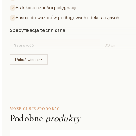
Brak konieczności pielęgnacji
Pasuje do wazonów podłogowych i dekoracyjnych
Specyfikacja techniczna
Szerokość
30 cm
Wysokość
80 cm
Pokaż więcej
Głębokość
20 cm
Materiał
tworzywo sztuc
Symbol
A017803
MOŻE CI SIĘ SPODOBAĆ
EAN
59076083596
Podobne
produkty