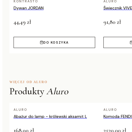
KONTRASTO
ALURO
Dywan JORDAN
Świecznik VIV
44,49 zł
91,80 zł
DO KOSZYKA
WIĘCEJ OD ALURO
Produkty
Aluro
ALURO
ALURO
Abażur do lamp - królewski aksamit L
Komoda FENDI
168,00 zł
2520,00 zł