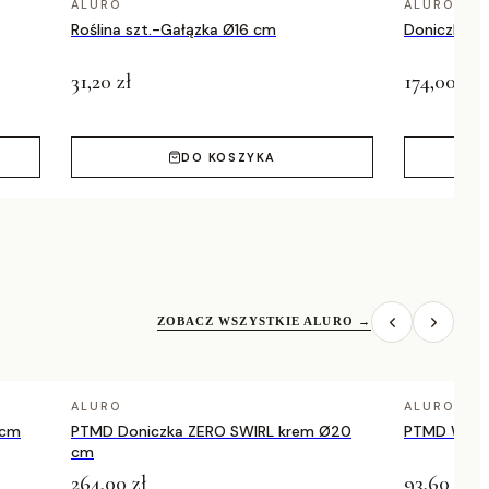
ALURO
ALURO
Roślina szt.-Gałązka Ø16 cm
Doniczka 
31,20 zł
174,00 zł
DO KOSZYKA
ZOBACZ WSZYSTKIE ALURO
→
ALURO
ALURO
 cm
PTMD Doniczka ZERO SWIRL krem Ø20
PTMD Wazo
cm
264,00 zł
93,60 zł