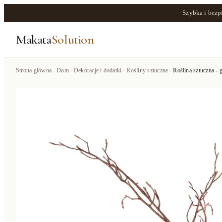
Szybka i bezp
Makata
Solution
Strona główna
Dom
Dekoracje i dodatki
Rośliny sztuczne
Roślina sztuczna - g