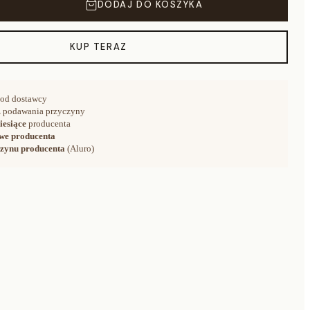
DODAJ DO KOSZYKA
KUP TERAZ
od dostawcy
 podawania przyczyny
iesiące
producenta
we producenta
zynu producenta
(Aluro)