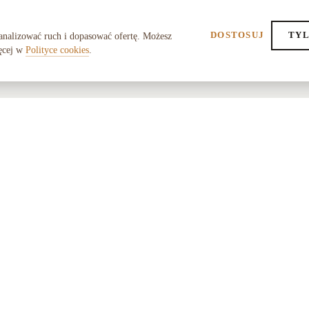
DOSTOSUJ
TYL
analizować ruch i dopasować ofertę. Możesz
ęcej w
Polityce cookies
.
POMOC
O SK
FAQ
O nas
Dostawa i zwroty
Współ
Gwarancja
Regul
Kontakt
Polity