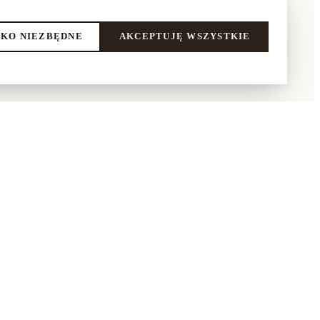
KO NIEZBĘDNE
AKCEPTUJĘ WSZYSTKIE
LEPIE
NASI PARTNERZY
Aluro
praca
Kontrasto
amin
Dywany Łuszczów
ka prywatności