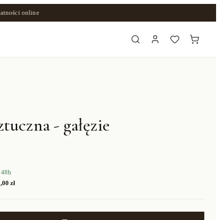
atności online
ztuczna - gałęzie
 48h
,00 zł