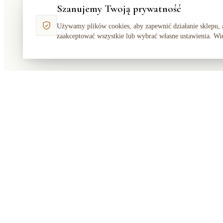
Szanujemy Twoją prywatność
Używamy plików cookies, aby zapewnić działanie sklepu, 
zaakceptować wszystkie lub wybrać własne ustawienia. Wi
Makata
Solution
SKLEP
Polski sklep z meblami, dekoracjami i
Dom
dywanami. Ciepło, elegancko, dostępnie
Ogród
— od 2018 roku.
Nowości
Bestsellery