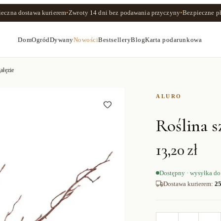
ieczna dostawa kurierem
•
Zwroty
14 dni
bez podawania przyczyny
•
Bezpieczne pł
Dom
Ogród
Dywany
Nowości
Bestsellery
Blog
Karta podarunkowa
ałęzie
ALURO
Roślina s
13,20 zł
Dostępny · wysyłka do
Dostawa kurierem
:
25