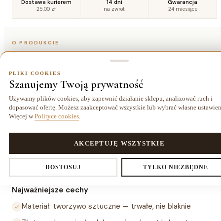
Dostawa kurierem
14 dni
Gwarancja
25,00 zł
na zwrot
24 miesiące
O PRODUKCIE
Szczegóły
PLIKI COOKIES
Szanujemy Twoją prywatność
Opis
Używamy plików cookies, aby zapewnić działanie sklepu, analizować ruch i
dopasować ofertę. Możesz zaakceptować wszystkie lub wybrać własne ustawien
Więcej w
Polityce cookies
.
Roślina sztuczna Patrinia złota to sztuczna roślina o
złotawych pędach, wysokości 64 cm i szerokości 15 cm,
wykonana z tworzywa sztucznego. Kompaktowe wymiary
PLIKI COOKIES
AKCEPTUJĘ WSZYSTKIE
pozwalają ustawić ją na półce, biurku lub w donicy bez
Ustawienia prywatności
DOSTOSUJ
TYLKO NIEZBĘDNE
zajmowania dużej powierzchni.
Najważniejsze cechy
Materiał: tworzywo sztuczne — trwałe, nie blaknie
Decydujesz, które dane zbieramy. Niezbędne pliki cookies są
wymagane do działania sklepu i koszyka. Resztę włączasz