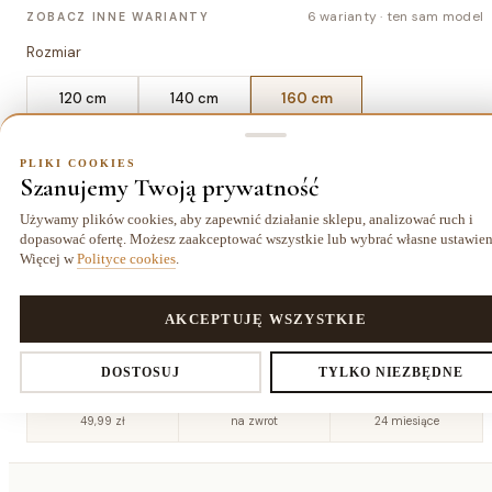
6 warianty · ten sam model
ZOBACZ INNE WARIANTY
Rozmiar
120 cm
140 cm
160 cm
Wzór / kolor
PLIKI COOKIES
Szanujemy Twoją prywatność
Używamy plików cookies, aby zapewnić działanie sklepu, analizować ruch i
dopasować ofertę. Możesz zaakceptować wszystkie lub wybrać własne ustawien
Więcej w
Polityce cookies
.
Dąb
Dąb wersal
PLIKI COOKIES
AKCEPTUJĘ WSZYSTKIE
Ustawienia prywatności
DOSTOSUJ
TYLKO NIEZBĘDNE
Dostawa kurierem
14 dni
Gwarancja
49,99 zł
na zwrot
24 miesiące
Decydujesz, które dane zbieramy. Niezbędne pliki cookies są
wymagane do działania sklepu i koszyka. Resztę włączasz