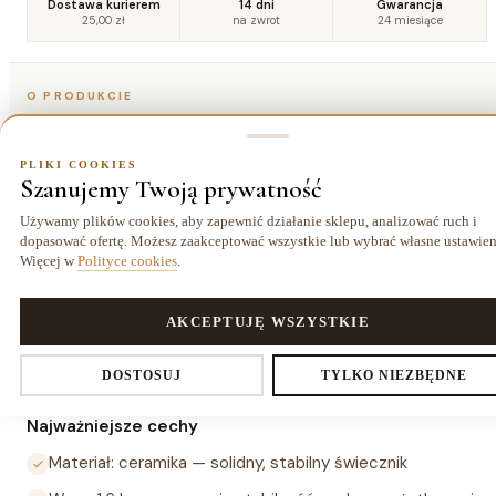
Dostawa kurierem
14 dni
Gwarancja
25,00 zł
na zwrot
24 miesiące
O PRODUKCIE
Szczegóły
PLIKI COOKIES
Szanujemy Twoją prywatność
Opis
Używamy plików cookies, aby zapewnić działanie sklepu, analizować ruch i
dopasować ofertę. Możesz zaakceptować wszystkie lub wybrać własne ustawien
Więcej w
Polityce cookies
.
Świecznik TACURI to ceramiczny świecznik dekoracyjny o
wymiarach 12×12×23 cm (szer.×gł.×wys.) i wadze 1,6 kg.
Stabilna, ceramiczna podstawa i prosta forma sprawiają, że
PLIKI COOKIES
AKCEPTUJĘ WSZYSTKIE
nadaje się do salonu, sypialni i jadalni — tworzy przytulną
Ustawienia prywatności
DOSTOSUJ
TYLKO NIEZBĘDNE
atmosferę ze świecą stołową lub podgrzewaczem.
Najważniejsze cechy
Materiał: ceramika — solidny, stabilny świecznik
Decydujesz, które dane zbieramy. Niezbędne pliki cookies są
wymagane do działania sklepu i koszyka. Resztę włączasz