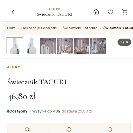
ALURO
Świecznik TACURI
Dom
›
Dekoracje i dodatki
›
Świeczniki i latarnie
›
Świecznik TACU
1
/
6
ALURO
Świecznik TACURI
46,80 zł
Dostępny
—
wysyłka do 48h
· dostawa
25,00 zł