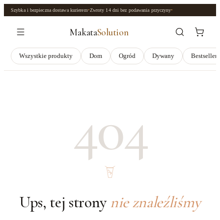
Szybka i bezpieczna dostawa kurierem
•
Zwroty
14 dni
bez podawania przyczyny
•
Makata
Solution
Wszystkie produkty
Dom
Ogród
Dywany
Bestseller
404
Ups, tej strony
nie znaleźliśmy