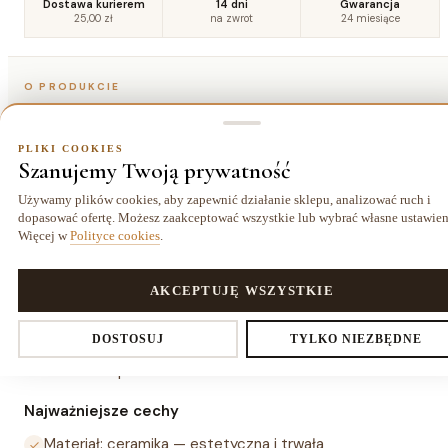
Dostawa kurierem
14 dni
Gwarancja
25,00 zł
na zwrot
24 miesiące
O PRODUKCIE
Szczegóły
PLIKI COOKIES
Szanujemy Twoją prywatność
Opis
Używamy plików cookies, aby zapewnić działanie sklepu, analizować ruch i
dopasować ofertę. Możesz zaakceptować wszystkie lub wybrać własne ustawien
Więcej w
Polityce cookies
.
Wazon JABAR XL to ceramiczny wazon dekoracyjny o
wymiarach 18×18×28 cm (szer.×gł.×wys.) — do użytku
wyłącznie wewnątrz. Nowoczesna, symetryczna forma
PLIKI COOKIES
AKCEPTUJĘ WSZYSTKIE
sprawia, że sprawdza się jako pojemnik na kwiaty cięte i
Ustawienia prywatności
DOSTOSUJ
TYLKO NIEZBĘDNE
susze oraz jako samodzielny element dekoracyjny na stole,
komodzie lub półce.
Najważniejsze cechy
Decydujesz, które dane zbieramy. Niezbędne pliki cookies są
Materiał: ceramika — estetyczna i trwała
wymagane do działania sklepu i koszyka. Resztę włączasz