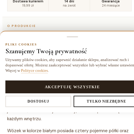
Dostawa kurierem
14 dni
Gwarancja
19,99 zł
na zwrot
24 miesiące
O PRODUKCIE
Szczegóły
PLIKI COOKIES
Szanujemy Twoją prywatność
Opis
Używamy plików cookies, aby zapewnić działanie sklepu, analizować ruch i
dopasować ofertę. Możesz zaakceptować wszystkie lub wybrać własne ustawien
Więcej w
Polityce cookies
.
Mobilny regał plastikowy kuchenny i łazienkowy na kółkach –
4 półki, 100 cm, kolor biały. Mobilny regał plastikowy
Kontrasto to nowoczesne i praktyczne rozwiązanie, które
PLIKI COOKIES
AKCEPTUJĘ WSZYSTKIE
pozwala efektywnie zorganizować przestrzeń w kuchni,
Ustawienia prywatności
DOSTOSUJ
TYLKO NIEZBĘDNE
łazience, garderobie lub spiżarni. Dzięki lekkiej, a
jednocześnie stabilnej konstrukcji, idealnie sprawdzi się w
każdym wnętrzu.
Decydujesz, które dane zbieramy. Niezbędne pliki cookies są
Wózek w kolorze białym posiada cztery pojemne półki oraz
wymagane do działania sklepu i koszyka. Resztę włączasz