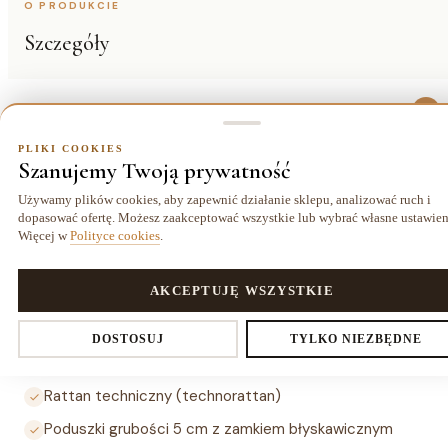
O PRODUKCIE
Szczegóły
Opis
PLIKI COOKIES
Zestaw ogrodowy GORDON PRO 4 os. to komplet mebli ze
Szanujemy Twoją prywatność
stalową ramą malowaną proszkowo i rattanem technicznym,
Używamy plików cookies, aby zapewnić działanie sklepu, analizować ruch i
przeznaczony do ogrodu i na taras. W skład wchodzą
dopasować ofertę. Możesz zaakceptować wszystkie lub wybrać własne ustawien
krzesła, ławka i stoliki ze szklanym blatem barwionym na
Więcej w
Polityce cookies
.
biało (grubość szkła 5 mm). Poduszki grubości 5 cm z
zamkiem błyskawicznym.
PLIKI COOKIES
AKCEPTUJĘ WSZYSTKIE
Ustawienia prywatności
Najważniejsze cechy
DOSTOSUJ
TYLKO NIEZBĘDNE
Stalowa rama malowana proszkowo — kolor czarny
Rattan techniczny (technorattan)
Decydujesz, które dane zbieramy. Niezbędne pliki cookies są
Poduszki grubości 5 cm z zamkiem błyskawicznym
wymagane do działania sklepu i koszyka. Resztę włączasz