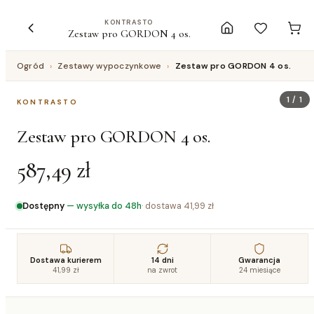
KONTRASTO
Zestaw pro GORDON 4 os.
Ogród
›
Zestawy wypoczynkowe
›
Zestaw pro GORDON 4 os.
1
/
1
KONTRASTO
Zestaw pro GORDON 4 os.
587,49 zł
Dostępny
—
wysyłka do 48h
· dostawa
41,99 zł
Dostawa kurierem
14 dni
Gwarancja
41,99 zł
na zwrot
24 miesiące