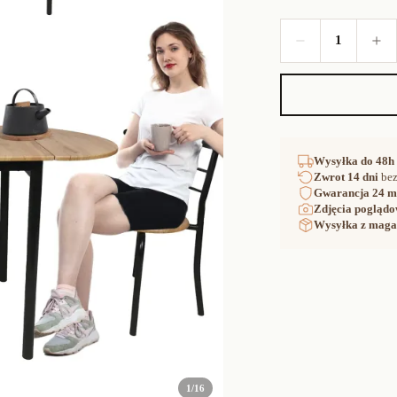
1
Wysyłka
do 48h
Zwrot
14 dni
bez
Gwarancja
24 m
Zdjęcia poglądo
Wysyłka z maga
1
/
16