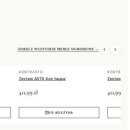
ZOBACZ WSZYSTKIE MEBLE OGRODOWE
→
KONTRASTO
KONTRAST
Zestaw ASTA 4os taupe
Zestaw AST
411,99 zł
411,99 zł
DO KOSZYKA