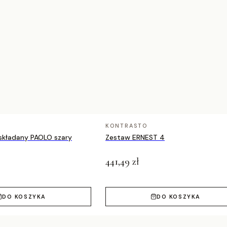
na proszkowo
kór dąb
wys. 76 cm
cm, siedzisko wys. 43 cm
KONTRASTO
 składany PAOLO szary
Zestaw ERNEST 4
441,49 zł
DO KOSZYKA
DO KOSZYKA