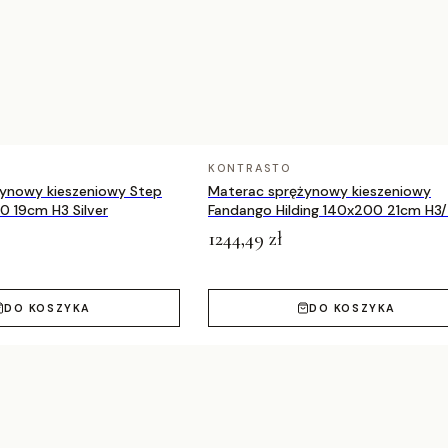
KONTRASTO
ynowy kieszeniowy Step
Materac sprężynowy kieszeniowy
0 19cm H3 Silver
Fandango Hilding 140x200 21cm H3
Medicov
1244,49 zł
DO KOSZYKA
DO KOSZYKA