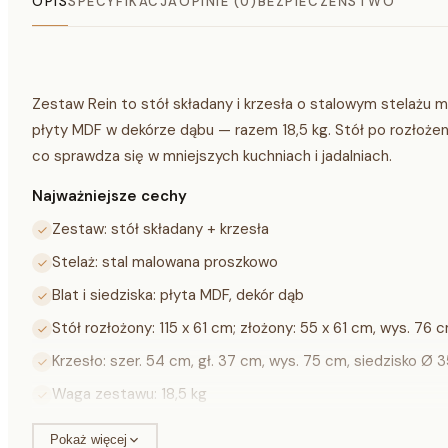
OPIS
SPECYFIKACJA
OPINIE (0)
BEZPIECZEŃSTWO
Zestaw Rein to stół składany i krzesła o stalowym stelażu 
płyty MDF w dekórze dąbu — razem 18,5 kg. Stół po rozłożen
co sprawdza się w mniejszych kuchniach i jadalniach.
Najważniejsze cechy
Zestaw: stół składany + krzesła
Stelaż: stal malowana proszkowo
Blat i siedziska: płyta MDF, dekór dąb
Stół rozłożony: 115 x 61 cm; złożony: 55 x 61 cm, wys. 76 
Krzesło: szer. 54 cm, gł. 37 cm, wys. 75 cm, siedzisko Ø 
Waga zestawu: 18,5 kg
Montaż z użyciem dołączonych kluczy
Pokaż więcej