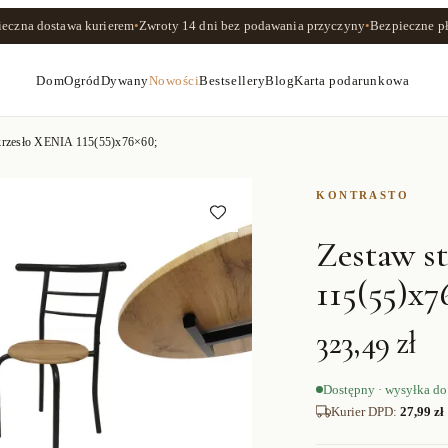
ieczna dostawa kurierem
•
Zwroty
14 dni
bez podawania przyczyny
•
Bezpieczne pł
Dom
Ogród
Dywany
Nowości
Bestsellery
Blog
Karta podarunkowa
 krzesło XENIA 115(55)x76×60;
KONTRASTO
Zestaw s
115(55)x7
323,49 zł
Dostępny · wysyłka do
Kurier DPD
:
27,99 zł