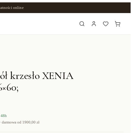
atności online
tół krzesło XENIA
6×60;
 48h
· darmowa od
1900,00 zł