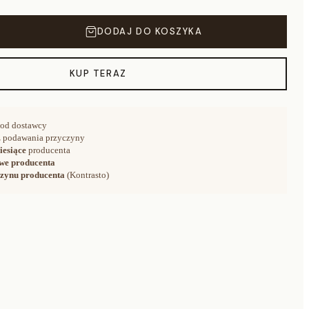
DODAJ DO KOSZYKA
KUP TERAZ
od dostawcy
 podawania przyczyny
iesiące
producenta
we producenta
zynu producenta
(Kontrasto)