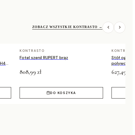
ZOBACZ WSZYSTKIE KONTRASTO
→
KONTRASTO
KONTRAST
Fotel szenil RUPERT brąz
Stół ogrod
/H4
polywood T
808,99 zł
627,49 zł
DO KOSZYKA