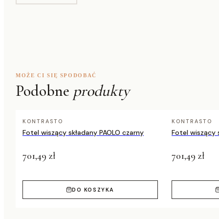
Specyfikacja techniczna
Materiał stelaża
Stal malowa
Materiał blatu / siedzisk
Płyta MDF, de
MOŻE CI SIĘ SPODOBAĆ
Stół (rozłożony)
115 x 61 cm, 
Podobne
produkty
Stół (złożony)
55 x 61 cm
Krzesło
54 x 37 x 75 
KONTRASTO
KONTRASTO
Fotel wiszący składany PAOLO czarny
Fotel wiszący
Waga zestawu
18,5 kg
701,49 zł
701,49 zł
DO KOSZYKA