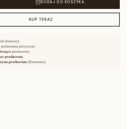
DODAJ DO KOSZYKA
KUP TERAZ
od dostawcy
 podawania przyczyny
iesiące
producenta
we producenta
zynu producenta
(Kontrasto)