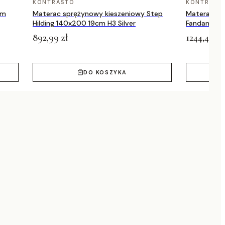
KONTRASTO
KONTRAST
cm
Materac sprężynowy kieszeniowy Step
Materac sp
Hilding 140x200 19cm H3 Silver
Fandango H
Medicov
892,99 zł
1244,49 zł
DO KOSZYKA