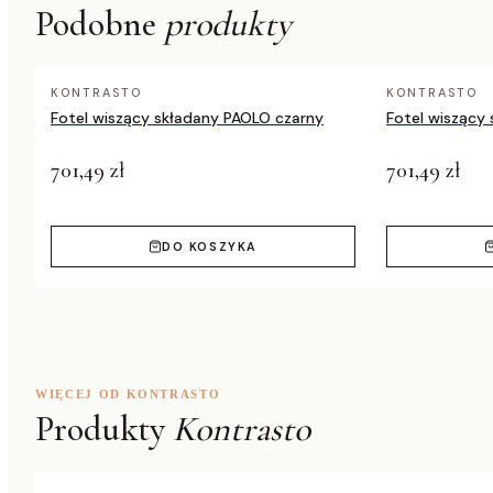
Podobne
produkty
Przeznaczenie
do użytku wewnętrz
KONTRASTO
KONTRASTO
Fotel wiszący składany PAOLO czarny
Fotel wiszący
701,49 zł
701,49 zł
DO KOSZYKA
WIĘCEJ OD KONTRASTO
Produkty
Kontrasto