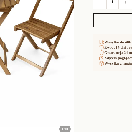
1
Wysyłka
do 48h
Zwrot
14 dni
bez
Gwarancja
24 m
Zdjęcia poglądo
Wysyłka z maga
1
/
10