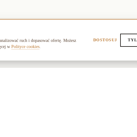
DOSTOSUJ
TYL
analizować ruch i dopasować ofertę. Możesz
ęcej w
Polityce cookies
.
POMOC
O SK