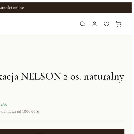
atności online
kacja NELSON 2 os. naturalny
 48h
· darmowa od
1900,00 zł