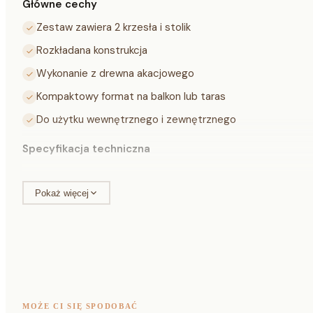
Główne cechy
Zestaw zawiera 2 krzesła i stolik
Rozkładana konstrukcja
Wykonanie z drewna akacjowego
Kompaktowy format na balkon lub taras
Do użytku wewnętrznego i zewnętrznego
Specyfikacja techniczna
Zawartość zestawu
2 krzesła, stolik
Pokaż więcej
Materiał
drewno akacjowe
Kolor
akacja naturalna
Wymiar opakowania
98,5 × 80 × 11,5 cm
Waga
11,9 kg
MOŻE CI SIĘ SPODOBAĆ