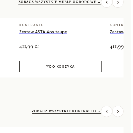
ZOBACZ WSZYSTKIE MEBLE OGRODOWE
→
KONTRASTO
KONTRAST
Zestaw ASTA 4os taupe
Zestaw AST
411,99 zł
411,99 zł
DO KOSZYKA
ZOBACZ WSZYSTKIE KONTRASTO
→