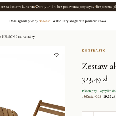
ieczna dostawa kurierem
•
Zwroty
14 dni
bez podawania przyczyny
•
Bezpieczne pł
Dom
Ogród
Dywany
Nowości
Bestsellery
Blog
Karta podarunkowa
ja NELSON 2 os. naturalny
KONTRASTO
Zestaw a
323,49 zł
Dostępny · wysyłka do
Kurier GLS
:
19,99 zł