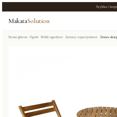
Szybka i bezp
Makata
Solution
Strona główna
Ogród
Meble ogrodowe
Zestawy wypoczynkowe
Zestaw akac