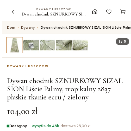
DYWANY LUSZCZOW
Dywan chodnik SZNURKOWY SIZAL SION Liście Palmy, tropikalny 2837 płaskie tkanie ecru / zielony
Dom
›
Dywany
›
Dywan chodnik SZNURKOWY SIZAL SION Liście Palmy,
1
/
5
DYWANY LUSZCZOW
Dywan chodnik SZNURKOWY SIZAL
SION Liście Palmy, tropikalny 2837
płaskie tkanie ecru / zielony
104,00 zł
Dostępny
—
wysyłka do 48h
· dostawa
25,00 zł