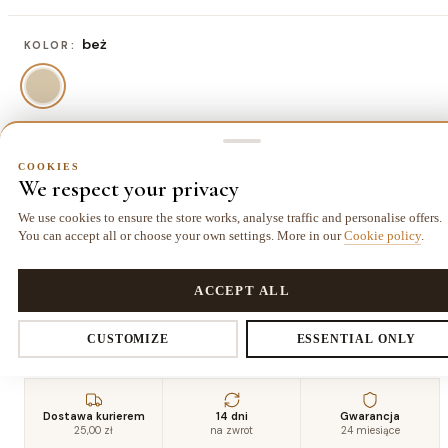
beż
KOLOR:
60x200 cm
ROZMIAR:
COOKIES
We respect your privacy
60x200 cm
60x250 cm
60x300 cm
70x200 cm
104,00 zł
130,00 zł
156,00 zł
123,50 zł
We use cookies to ensure the store works, analyse traffic and personalise offers.
You can accept all or choose your own settings. More in our
Cookie policy
.
COOKIES
70x250 cm
70x300 cm
80x200 cm
80x250 cm
149,50 zł
182,00 zł
136,50 zł
175,50 zł
Privacy settings
ACCEPT ALL
80x300 cm
208,00 zł
CUSTOMIZE
ESSENTIAL ONLY
You decide which data we collect. Necessary cookies are required for
the store and cart. The rest you enable voluntarily.
Dostawa kurierem
14 dni
Gwarancja
25,00 zł
na zwrot
24 miesiące