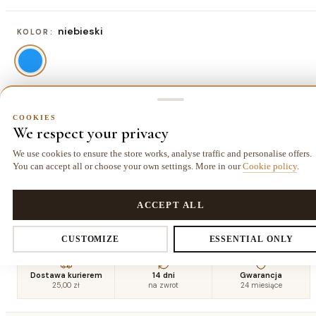
niebieski
KOLOR:
80x150 cm
ROZMIAR:
COOKIES
We respect your privacy
80x150 cm
120x170 cm
140x190 cm
160x220
234,00 zł
403,00 zł
526,50 zł
cm
We use cookies to ensure the store works, analyse traffic and personalise offers.
695,50 zł
You can accept all or choose your own settings. More in our
Cookie policy
.
COOKIES
180x270
200x290
240x330
Privacy settings
ACCEPT ALL
cm
cm
cm
962,00 zł
1144,00 zł
1566,50 zł
CUSTOMIZE
ESSENTIAL ONLY
You decide which data we collect. Necessary cookies are required for
Dostawa kurierem
14 dni
Gwarancja
25,00 zł
na zwrot
24 miesiące
the store and cart. The rest you enable voluntarily.