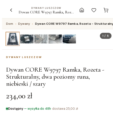
DYWANY LUSZCZOW
Dywan CORE W9797 Ramka, Rozeta - Strukturalny, dwa poziomy runa, niebieski / szary
Dom
›
Dywany
›
Dywan CORE W9797 Ramka, Rozeta - Strukturalny, 
1
/
5
DYWANY LUSZCZOW
Dywan CORE W9797 Ramka, Rozeta -
Strukturalny, dwa poziomy runa,
niebieski / szary
234,00 zł
Dostępny
—
wysyłka do 48h
· dostawa
25,00 zł