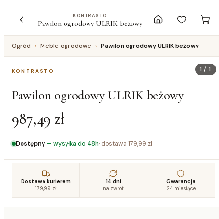
KONTRASTO
Pawilon ogrodowy ULRIK beżowy
Ogród
›
Meble ogrodowe
›
Pawilon ogrodowy ULRIK beżowy
1
/
1
KONTRASTO
Pawilon ogrodowy ULRIK beżowy
987,49 zł
Dostępny
—
wysyłka do 48h
· dostawa
179,99 zł
Dostawa kurierem
14 dni
Gwarancja
179,99 zł
na zwrot
24 miesiące