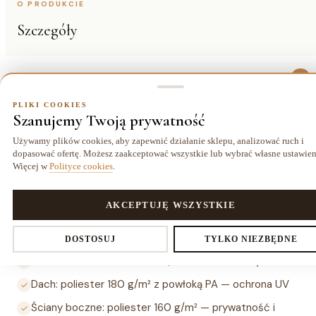
O PRODUKCIE
Szczegóły
Opis
PLIKI COOKIES
Pawilon ogrodowy ULRIK o średnicy 375 cm i wysokości 265
Szanujemy Twoją prywatność
cm w kolorze beżowym. Stalowa rama śr. rury 48/19 mm w
Używamy plików cookies, aby zapewnić działanie sklepu, analizować ruch i
kolorze ciemnoszarym, dach z poliestru 180 g/m² z powłoką
dopasować ofertę. Możesz zaakceptować wszystkie lub wybrać własne ustawien
PA (ochrona UV), ściany boczne z poliestru 160 g/m². Waga
Więcej w
Polityce cookies
.
35 kg. Do ogrodu, tarasu i strefy przy basenie.
PLIKI COOKIES
AKCEPTUJĘ WSZYSTKIE
Najważniejsze cechy
Ustawienia prywatności
Okrągła altana śr. 375 cm, wys. 265 cm
DOSTOSUJ
TYLKO NIEZBĘDNE
Stalowa rama rura 48/19 mm, kolor ciemnoszary
Dach: poliester 180 g/m² z powłoką PA — ochrona UV
Decydujesz, które dane zbieramy. Niezbędne pliki cookies są
Ściany boczne: poliester 160 g/m² — prywatność i
wymagane do działania sklepu i koszyka. Resztę włączasz