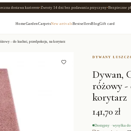
ieczna dostawa kurierem
•
Zwroty
14 dni
bez podawania przyczyny
•
Bezpieczne pł
Home
Garden
Carpets
New arrivals
Bestsellers
Blog
Gift card
owy - do kuchni, przedpokoju, na korytarz
DYWANY ŁUSZC
Dywan, C
różowy - 
korytarz
141,70 zł
Dostępny · wysyłka do