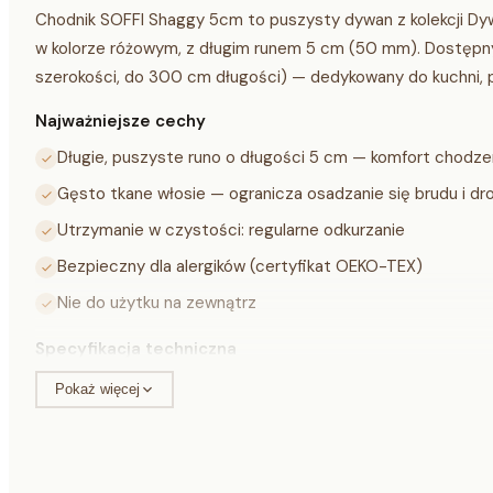
Chodnik SOFFI Shaggy 5cm to puszysty dywan z kolekcji D
w kolorze różowym, z długim runem 5 cm (50 mm). Dostęp
szerokości, do 300 cm długości) — dedykowany do kuchni, pr
Najważniejsze cechy
Długie, puszyste runo o długości 5 cm — komfort chodze
Gęsto tkane włosie — ogranicza osadzanie się brudu i d
Utrzymanie w czystości: regularne odkurzanie
Bezpieczny dla alergików (certyfikat OEKO-TEX)
Nie do użytku na zewnątrz
Specyfikacja techniczna
Pokaż więcej
Materiał
100% polipropylen
Kolor
różowy