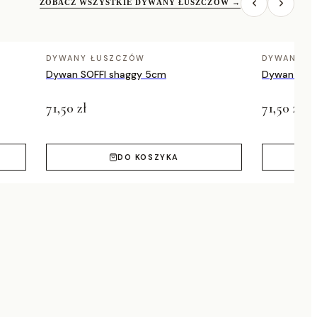
ZOBACZ WSZYSTKIE DYWANY ŁUSZCZÓW
→
DYWANY ŁUSZCZÓW
DYWANY Ł
Dywan SOFFI shaggy 5cm
Dywan SOFF
71,50 zł
71,50 zł
DO KOSZYKA