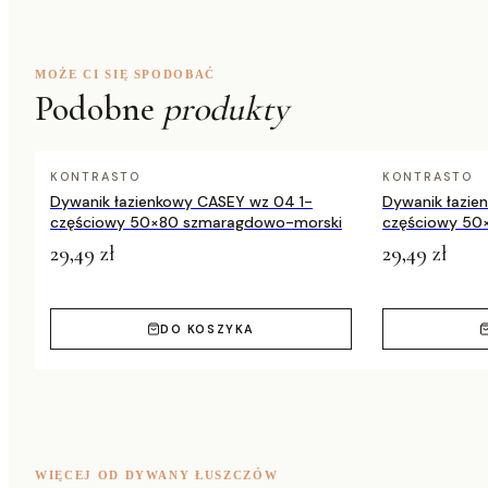
Dostępne
60×100, 60×200, 60×250, 60×300, 70×2
rozmiary
80×300 cm
Długość runa
5 cm (ok. 50 mm)
MOŻE CI SIĘ SPODOBAĆ
Podobne
produkty
KONTRASTO
KONTRASTO
Dywanik łazienkowy CASEY wz 04 1-
Dywanik łazie
częściowy 50×80 szmaragdowo-morski
częściowy 50
29,49 zł
29,49 zł
DO KOSZYKA
WIĘCEJ OD DYWANY ŁUSZCZÓW