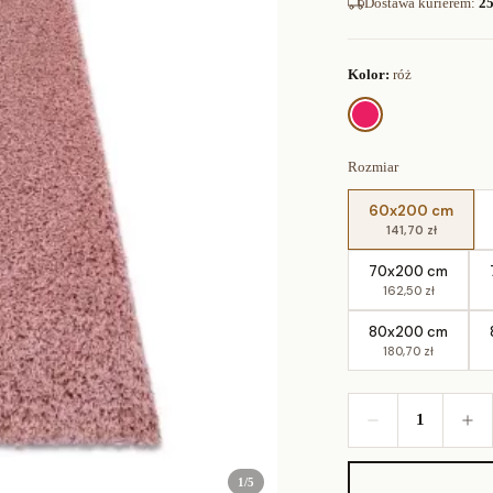
Dostawa kurierem
:
25
Kolor:
róż
Rozmiar
60x200 cm
141,70 zł
70x200 cm
162,50 zł
80x200 cm
180,70 zł
1
1
/
5