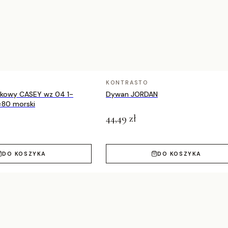
00, 70×250, 70×300, 80×150, 80×200, 80×250,
KONTRASTO
nkowy CASEY wz 04 1-
Dywan JORDAN
×80 morski
44,49 zł
DO KOSZYKA
DO KOSZYKA