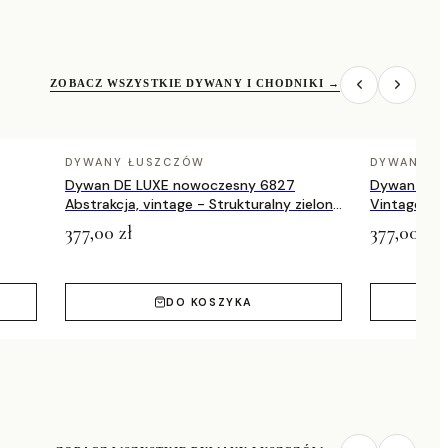
ZOBACZ WSZYSTKIE DYWANY I CHODNIKI
→
DYWANY ŁUSZCZÓW
DYWANY Ł
Dywan DE LUXE nowoczesny 6827
Dywan DE 
Abstrakcja, vintage - Strukturalny zielony
Vintage prz
/ szary
zielony / a
377,00 zł
377,00 zł
DO KOSZYKA