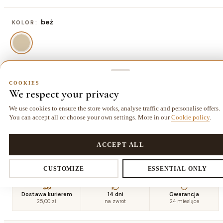
beż
KOLOR:
80x150 cm
ROZMIAR:
COOKIES
We respect your privacy
80x150 cm
120x170 cm
140x190 cm
160x220
234,00 zł
403,00 zł
526,50 zł
cm
We use cookies to ensure the store works, analyse traffic and personalise offers.
695,50 zł
You can accept all or choose your own settings. More in our
Cookie policy
.
COOKIES
180x270
200x290
240x330
Privacy settings
ACCEPT ALL
cm
cm
cm
962,00 zł
1144,00 zł
1566,50 zł
CUSTOMIZE
ESSENTIAL ONLY
You decide which data we collect. Necessary cookies are required for
Dostawa kurierem
14 dni
Gwarancja
25,00 zł
na zwrot
24 miesiące
the store and cart. The rest you enable voluntarily.