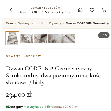
DYWANY ŁUSZCZÓW
Dywan CORE 1818 Geometryczny - Strukturalny, dwa poziomy runa, kość słoniowa / biały
Dom
›
Dywany i chodniki
›
Dywany
›
Dywan CORE 1818 Geometryczny
1
/
5
DYWANY ŁUSZCZÓW
Dywan CORE 1818 Geometryczny -
Strukturalny, dwa poziomy runa, kość
słoniowa / biały
234,00 zł
Dostępny
—
wysyłka do 48h
· dostawa
25,00 zł