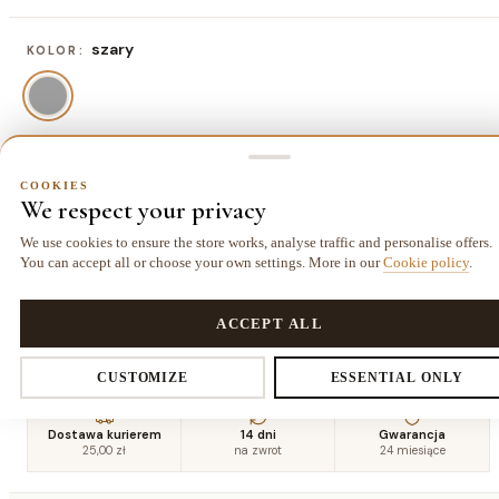
szary
KOLOR:
80x150 cm
ROZMIAR:
COOKIES
We respect your privacy
80x150 cm
120x170 cm
140x190 cm
160x220
234,00 zł
403,00 zł
526,50 zł
cm
We use cookies to ensure the store works, analyse traffic and personalise offers.
695,50 zł
You can accept all or choose your own settings. More in our
Cookie policy
.
COOKIES
180x270
200x290
240x330
Privacy settings
ACCEPT ALL
cm
cm
cm
962,00 zł
1144,00 zł
1566,50 zł
CUSTOMIZE
ESSENTIAL ONLY
You decide which data we collect. Necessary cookies are required for
Dostawa kurierem
14 dni
Gwarancja
25,00 zł
na zwrot
24 miesiące
the store and cart. The rest you enable voluntarily.