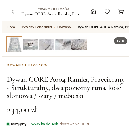
DYWANY ŁUSZCZÓW
Dywan CORE A004 Ramka, Przecierany - Strukturalny, dwa poziomy runa, kość słoniowa / szary / niebieski
Dom
›
Dywany i chodniki
›
Dywany
›
Dywan CORE A004 Ramka, Przec
1
/
5
DYWANY ŁUSZCZÓW
Dywan CORE A004 Ramka, Przecierany
- Strukturalny, dwa poziomy runa, kość
słoniowa / szary / niebieski
234,00 zł
Dostępny
—
wysyłka do 48h
· dostawa
25,00 zł