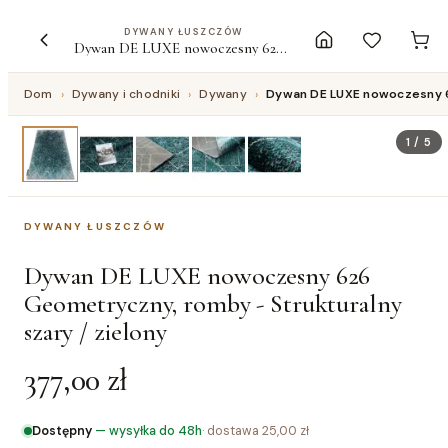
DYWANY ŁUSZCZÓW
Dywan DE LUXE nowoczesny 626 Geometryczny, romby - Strukturalny szary / zielony
Dom
›
Dywany i chodniki
›
Dywany
›
Dywan DE LUXE nowoczesny 62
1
/
5
DYWANY ŁUSZCZÓW
Dywan DE LUXE nowoczesny 626
Geometryczny, romby - Strukturalny
szary / zielony
377,00 zł
Dostępny
—
wysyłka do 48h
· dostawa
25,00 zł