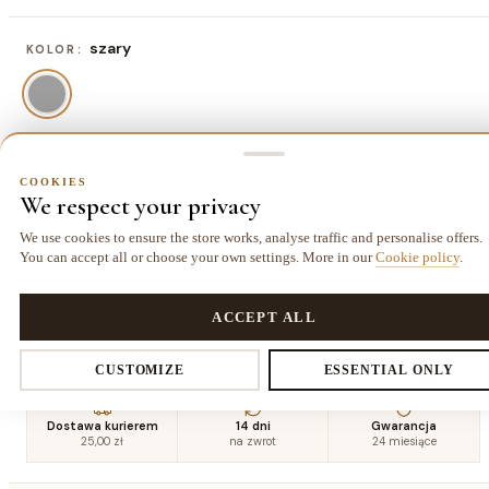
szary
KOLOR:
120x170 cm
ROZMIAR:
COOKIES
We respect your privacy
120x170 cm
140x190 cm
160x220
180x270
377,00 zł
494,00 zł
cm
cm
We use cookies to ensure the store works, analyse traffic and personalise offers.
637,00 zł
884,00 zł
You can accept all or choose your own settings. More in our
Cookie policy
.
COOKIES
200x290
240x340
Privacy settings
ACCEPT ALL
cm
cm
1066,00 zł
1495,00 zł
CUSTOMIZE
ESSENTIAL ONLY
You decide which data we collect. Necessary cookies are required for
Dostawa kurierem
14 dni
Gwarancja
25,00 zł
na zwrot
24 miesiące
the store and cart. The rest you enable voluntarily.