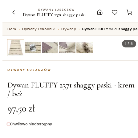
DYWANY ŁUSZCZÓW
Dywan FLUFFY 2371 shaggy paski - krem / beż
Dom
›
Dywany i chodniki
›
Dywany
›
Dywan FLUFFY 2371 shaggy pas
1
/
5
DYWANY ŁUSZCZÓW
Dywan FLUFFY 2371 shaggy paski - krem
/ beż
97,50 zł
Chwilowo niedostępny