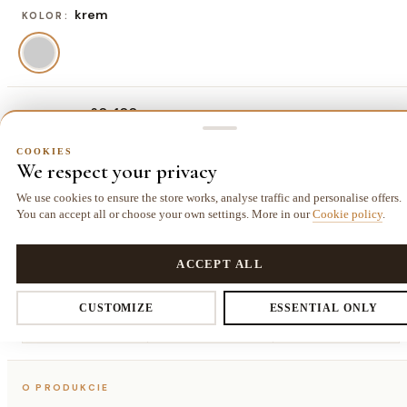
krem
KOLOR:
60x100 cm
ROZMIAR:
60x100 cm
80x150 cm
120x170 cm
140x190 cm
COOKIES
We respect your privacy
97,50 zł
208,00 zł
338,00 zł
442,00 zł
We use cookies to ensure the store works, analyse traffic and personalise offers.
160x220
180x270
200x290
You can accept all or choose your own settings. More in our
Cookie policy
.
cm
cm
cm
COOKIES
585,00 zł
806,00 zł
962,00 zł
Privacy settings
ACCEPT ALL
CUSTOMIZE
ESSENTIAL ONLY
Dostawa kurierem
14 dni
Gwarancja
25,00 zł
na zwrot
24 miesiące
You decide which data we collect. Necessary cookies are required for
the store and cart. The rest you enable voluntarily.
O PRODUKCIE