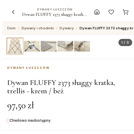
DYWANY ŁUSZCZÓW
Dywan FLUFFY 2373 shaggy kratka, trellis - krem / beż
Dom
›
Dywany i chodniki
›
Dywany
›
Dywan FLUFFY 2373 shaggy krat
1
/
5
DYWANY ŁUSZCZÓW
Dywan FLUFFY 2373 shaggy kratka,
trellis - krem / beż
97,50 zł
Chwilowo niedostępny