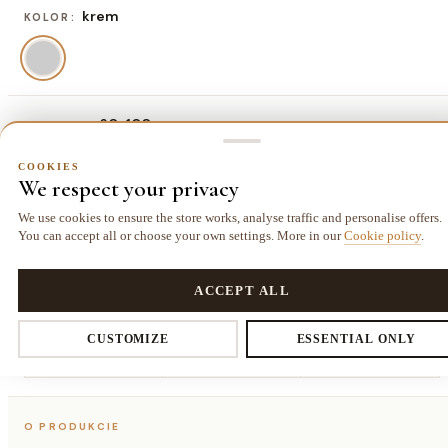
krem
KOLOR:
60x100 cm
ROZMIAR:
60x100 cm
80x150 cm
120x170 cm
140x190 cm
COOKIES
We respect your privacy
97,50 zł
208,00 zł
338,00 zł
442,00 zł
We use cookies to ensure the store works, analyse traffic and personalise offers.
160x220
180x270
200x290
You can accept all or choose your own settings. More in our
Cookie policy
.
cm
cm
cm
COOKIES
585,00 zł
806,00 zł
962,00 zł
Privacy settings
ACCEPT ALL
CUSTOMIZE
ESSENTIAL ONLY
Dostawa kurierem
14 dni
Gwarancja
25,00 zł
na zwrot
24 miesiące
You decide which data we collect. Necessary cookies are required for
the store and cart. The rest you enable voluntarily.
O PRODUKCIE