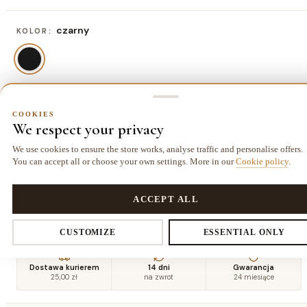
czarny
KOLOR:
80x150 cm
ROZMIAR:
COOKIES
We respect your privacy
80x150 cm
120x170 cm
140x190 cm
160x220
195,00 zł
325,00 zł
429,00 zł
cm
We use cookies to ensure the store works, analyse traffic and personalise offers.
565,50 zł
You can accept all or choose your own settings. More in our
Cookie policy
.
COOKIES
180x270
200x290
Privacy settings
ACCEPT ALL
cm
cm
780,00 zł
929,50 zł
CUSTOMIZE
ESSENTIAL ONLY
You decide which data we collect. Necessary cookies are required for
Dostawa kurierem
14 dni
Gwarancja
25,00 zł
na zwrot
24 miesiące
the store and cart. The rest you enable voluntarily.