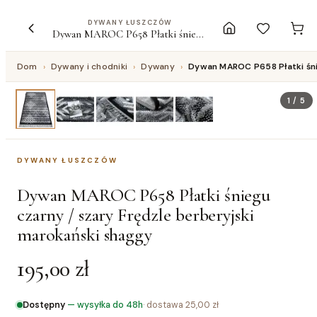
DYWANY ŁUSZCZÓW
Dywan MAROC P658 Płatki śniegu czarny / szary Frędzle berberyjski marokański shaggy
Dom
›
Dywany i chodniki
›
Dywany
›
Dywan MAROC P658 Płatki śni
1
/
5
DYWANY ŁUSZCZÓW
Dywan MAROC P658 Płatki śniegu
czarny / szary Frędzle berberyjski
marokański shaggy
195,00 zł
Dostępny
—
wysyłka do 48h
· dostawa
25,00 zł