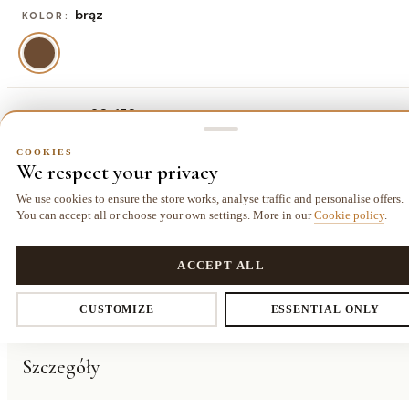
brąz
KOLOR:
80x150 cm
ROZMIAR:
80x150 cm
120x160 cm
160x220
COOKIES
We respect your privacy
364,00 zł
572,00 zł
cm
1053,00 zł
We use cookies to ensure the store works, analyse traffic and personalise offers.
You can accept all or choose your own settings. More in our
Cookie policy
.
COOKIES
Dostawa kurierem
14 dni
Gwarancja
Privacy settings
ACCEPT ALL
25,00 zł
na zwrot
24 miesiące
CUSTOMIZE
ESSENTIAL ONLY
O PRODUKCIE
You decide which data we collect. Necessary cookies are required for
Szczegóły
the store and cart. The rest you enable voluntarily.