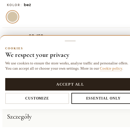
beż
KOLOR:
80x150 cm
ROZMIAR:
80x150 cm
120x160 cm
160x220
COOKIES
We respect your privacy
364,00 zł
572,00 zł
cm
1053,00 zł
We use cookies to ensure the store works, analyse traffic and personalise offers.
You can accept all or choose your own settings. More in our
Cookie policy
.
COOKIES
Dostawa kurierem
14 dni
Gwarancja
Privacy settings
ACCEPT ALL
25,00 zł
na zwrot
24 miesiące
CUSTOMIZE
ESSENTIAL ONLY
O PRODUKCIE
You decide which data we collect. Necessary cookies are required for
Szczegóły
the store and cart. The rest you enable voluntarily.