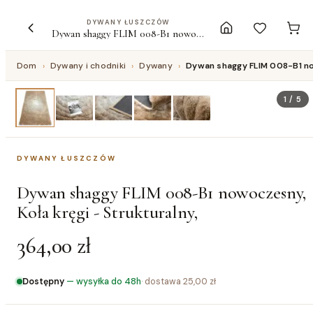
DYWANY ŁUSZCZÓW
Dywan shaggy FLIM 008-B1 nowoczesny, Koła kręgi - Strukturalny,
Dom
›
Dywany i chodniki
›
Dywany
›
Dywan shaggy FLIM 008-B1 now
1
/
5
DYWANY ŁUSZCZÓW
Dywan shaggy FLIM 008-B1 nowoczesny,
Koła kręgi - Strukturalny,
364,00 zł
Dostępny
—
wysyłka do 48h
· dostawa
25,00 zł