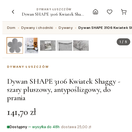
DYWANY ŁUSZCZÓW
Dywan SHAPE 3106 Kwiatek Shaggy - szary pluszowy, antypoślizgowy, do prania
Dom
›
Dywany i chodniki
›
Dywany
›
Dywan SHAPE 3106 Kwiatek Sh
1
/
5
DYWANY ŁUSZCZÓW
Dywan SHAPE 3106 Kwiatek Shaggy -
szary pluszowy, antypoślizgowy, do
prania
141,70 zł
Dostępny
—
wysyłka do 48h
· dostawa
25,00 zł