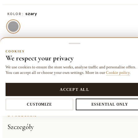
szary
KOLOR:
80x80 cm
ROZMIAR:
COOKIES
We respect your privacy
80x80 cm
141,70 zł
We use cookies to ensure the store works, analyse traffic and personalise offers.
You can accept all or choose your own settings. More in our
Cookie policy
.
COOKIES
Privacy settings
ACCEPT ALL
Dostawa kurierem
14 dni
Gwarancja
25,00 zł
na zwrot
24 miesiące
CUSTOMIZE
ESSENTIAL ONLY
O PRODUKCIE
You decide which data we collect. Necessary cookies are required for
Szczegóły
the store and cart. The rest you enable voluntarily.